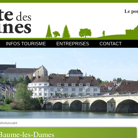
Le po
INFOS TOURISME
ENTREPRISES
CONTACT
Montussaint
 Baume-les-Dames