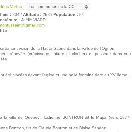
llées Vertes
icie :
304 /
Altitude :
258 /
Population :
54
ecrétaire :
Joëlle VIARD
montussaint@gmail.com
1h15
épartement voisin de la Haute-Saône dans la Vallée de l’Ognon.
ment rénovée (crépissage, toiture et clocher) et possède dans son
ssée.
ont été placées devant l’église et une belle fontaine date du XVIIIème.
de la ville de Québec : Estienne BONTRON dit le Major (vers 1677-
enne Bontron, fils de Claude Bontron et de Biaise Sandoz.