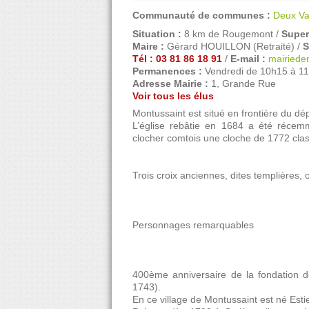
Communauté de communes :
Deux Va
Situation :
8 km de Rougemont /
Superf
Maire :
Gérard HOUILLON (Retraité) /
S
Tél : 03 81 86 18 91
/
E-mail :
mairiede
Permanences :
Vendredi de 10h15 à 1
Adresse Mairie :
1, Grande Rue
Voir tous les élus
Montussaint est situé en frontière du d
L’église rebâtie en 1684 a été récem
clocher comtois une cloche de 1772 cla
Trois croix anciennes, dites templières, 
Personnages remarquables
400ème anniversaire de la fondation 
1743).
En ce village de Montussaint est né Esti