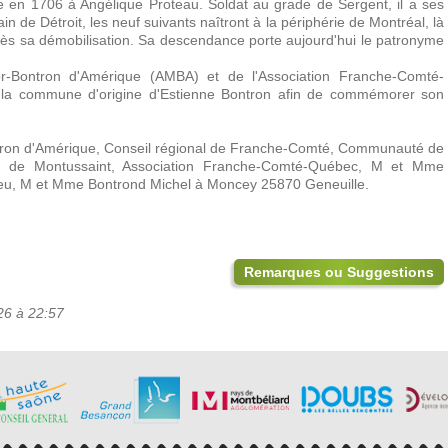
 en 1706 à Angélique Proteau. Soldat au grade de Sergent, il a ses
n de Détroit, les neuf suivants naîtront à la périphérie de Montréal, là
après sa démobilisation. Sa descendance porte aujourd'hui le patronyme
ajor-Bontron d'Amérique (AMBA) et de l'Association Franche-Comté-
 la commune d'origine d'Estienne Bontron afin de commémorer son
ntron d'Amérique, Conseil régional de Franche-Comté, Communauté de
e Montussaint, Association Franche-Comté-Québec, M et Mme
ieu, M et Mme Bontrond Michel à Moncey 25870 Geneuille.
Remarques ou Suggestions
26 à 22:57