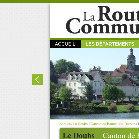
ACCUEIL
LES DÉPARTEMENTS
Accueil
/
Le Doubs
/
Canton de Baume-les-Dames
/
Le Doubs
Canton de