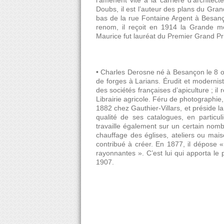
l’amènent vite à la carrière d’archite
Doubs, il est l’auteur des plans du Gra
bas de la rue Fontaine Argent à Besançon
renom, il reçoit en 1914 la Grande méda
Maurice fut lauréat du Premier Grand P
• Charles Derosne né à Besançon le 8 oc
de forges à Larians. Érudit et moderniste
des sociétés françaises d’apiculture ; il 
Librairie agricole. Féru de photographie,
1882 chez Gauthier-Villars, et préside 
qualité de ses catalogues, en particul
travaille également sur un certain nombr
chauffage des églises, ateliers ou maiso
contribué à créer. En 1877, il dépose «
rayonnantes ». C’est lui qui apporta le 
1907.