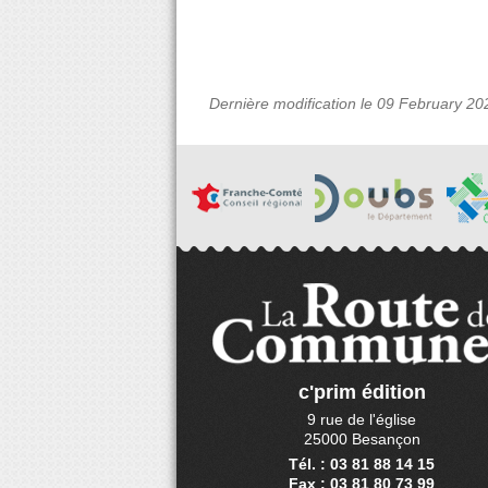
Dernière modification le 09 February 20
c'prim édition
9 rue de l'église
25000 Besançon
Tél. : 03 81 88 14 15
Fax : 03 81 80 73 99