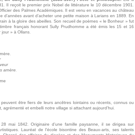
. Il reçoit le premier prix Nobel de littérature le 10 décembre 1901.
 Officier des Palmes Académiques. Il est venu en vacances au château
e d’années avant d’acheter une petite maison à Larians en 1889. En
rain à la gloire des abeilles. Son recueil de poèmes « le Bonheur » fut
 timbre français honorant Sully Prudhomme a été émis les 15 et 16
jour » à Ollans.
émère.
r
uveur
ns amère.
mme
peuvent être fiers de leurs ancêtres lointains ou récents, connus ou
, agrémenté et embelli notre village si attachant aujourd’hui.
 28 mai 1842. Originaire d’une famille paysanne, il se dirigea sur
istiques. Lauréat de l'école bisontine des Beaux-arts, ses talents