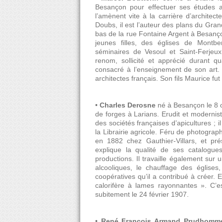
Besançon pour effectuer ses études art
l’amènent vite à la carrière d’archite
Doubs, il est l’auteur des plans du Gra
bas de la rue Fontaine Argent à Besançon
jeunes filles, des églises de Montbe
séminaires de Vesoul et Saint-Ferjeux. 
renom, sollicité et apprécié durant qu
consacré à l’enseignement de son art. I
architectes français. Son fils Maurice f
•
Charles Derosne
né à Besançon le 8 o
de forges à Larians. Erudit et moderniste
des sociétés françaises d’apicultures ; i
la Librairie agricole. Féru de photograph
en 1882 chez Gauthier-Villars, et pr
explique la qualité de ses catalogues
productions. Il travaille également sur 
alcooliques, le chauffage des églises,
coopératives qu’il a contribué à créer.
calorifère à lames rayonnantes ». C’es
subitement le 24 février 1907.
•
René François Armand Prudhomme,