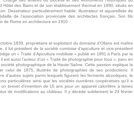
cte. Chargé des affaires du diocèse et des Monuments Historiques du
nd Hôtel des Bains et de son établissement thermal en 1890, situés en
. Dessinateur particulièrement habile, illustrateur et aquarelliste de
ille de l’association provinciale des architectes français. Son fils
rix de Rome en architecture en 1910.
tobre 1839, propriétaire et exploitant du domaine d’Ollans est maître
, il fut président de la société comtoise d’apiculture et vice-président
rédige un « Traité d’Apiculture mobiliste » publié en 1891 à Paris par la
 il est aussi l’auteur d’un « Traité de photographie pour tous », paru en
la société photographique de la Haute-Saône. Cette passion explique la
ier celui de 1875, illustrés de photographies de ses productions. Il
e d’autres sujets parmi lesquels figurent les ferments alcooliques, le
ns particulières ainsi que les sociétés ouvrières coopératives qu’il a
 un brevet d’invention de 15 ans pour un appareil calorifère à lames
plus de modifications au château. Il y décède subitement le 24 février