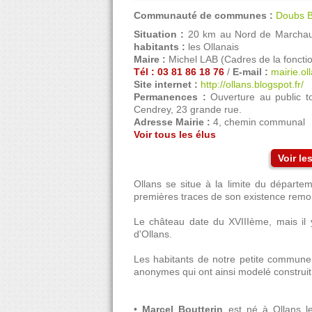
Communauté de communes :
Doubs 
Situation :
20 km au Nord de Marchau
habitants :
les Ollanais
Maire :
Michel LAB (Cadres de la fonctio
Tél : 03 81 86 18 76
/
E-mail :
mairie.o
Site internet :
http://ollans.blogspot.fr/
Permanences :
Ouverture au public t
Cendrey, 23 grande rue.
Adresse Mairie :
4, chemin communal
Voir tous les élus
Voir l
Ollans se situe à la limite du départ
premières traces de son existence remo
Le château date du XVIIIème, mais il
d'Ollans.
Les habitants de notre petite commune 
anonymes qui ont ainsi modelé construit 
•
Marcel Boutterin
est né à Ollans l