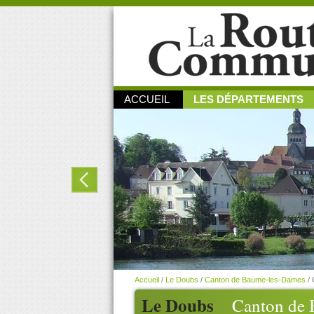
ACCUEIL
LES DÉPARTEMENTS
Accueil
/
Le Doubs
/
Canton de Baume-les-Dames
/
Le Doubs
Canton de