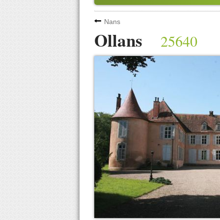
Nans
Ollans
25640