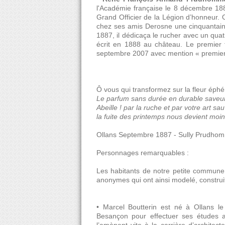
l'Académie française le 8 décembre 1881
Grand Officier de la Légion d’honneur.
chez ses amis Derosne une cinquantain
1887, il dédicaça le rucher avec un quat
écrit en 1888 au château. Le premier
septembre 2007 avec mention « premier 
Ô vous qui transformez sur la fleur éph
Le parfum sans durée en durable saveu
Abeille ! par la ruche et par votre art sa
la fuite des printemps nous devient moi
Ollans Septembre 1887 - Sully Prudho
Personnages remarquables :
Les habitants de notre petite commune 
anonymes qui ont ainsi modelé, construit
• Marcel Boutterin est né à Ollans le
Besançon pour effectuer ses études art