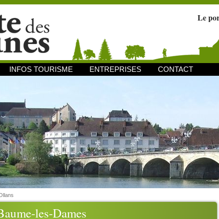
Le po
INFOS TOURISME
ENTREPRISES
CONTACT
Ollans
 Baume-les-Dames