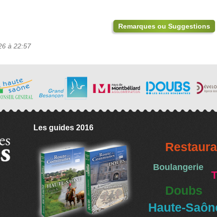
Remarques ou Suggestions
26 à 22:57
Les guides 2016
Restaura
Boulangerie
T
Doubs
Haute-Saôn