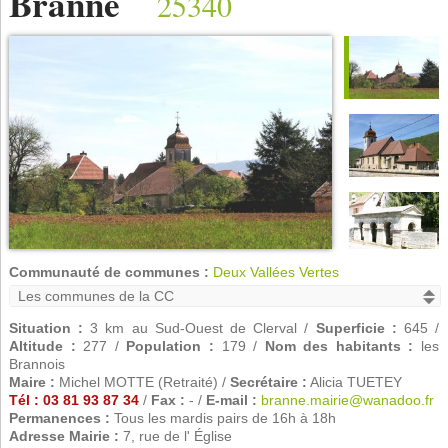
Branne
25340
Communauté de communes :
Deux Vallées Vertes
Situation :
3 km au Sud-Ouest de Clerval /
Superficie :
645 /
Altitude :
277 /
Population :
179 /
Nom des habitants :
les
Brannois
Maire :
Michel MOTTE (Retraité) /
Secrétaire :
Alicia TUETEY
Tél : 03 81 93 87 34
/
Fax :
- /
E-mail :
branne.mairie@wanadoo.fr
Permanences :
Tous les mardis pairs de 16h à 18h
Adresse Mairie :
7, rue de l' Église