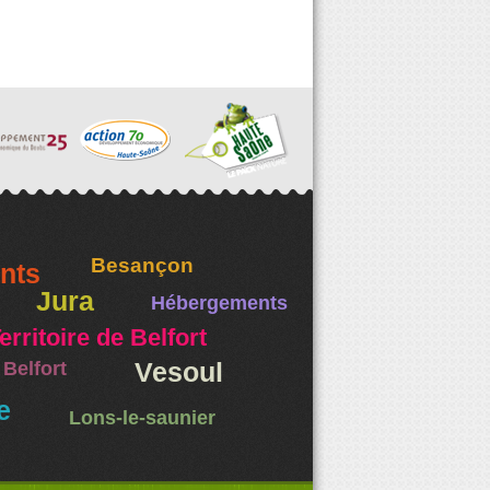
Besançon
nts
Jura
Hébergements
erritoire de Belfort
Belfort
Vesoul
e
Lons-le-saunier