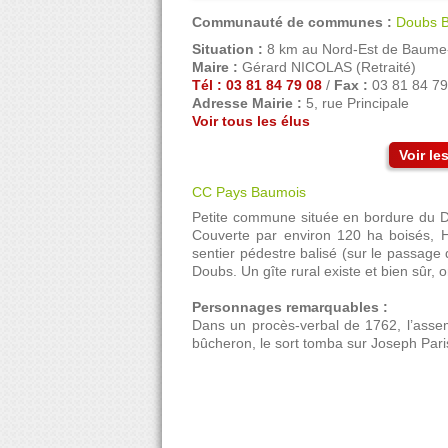
Communauté de communes :
Doubs 
Situation :
8 km au Nord-Est de Baume
Maire :
Gérard NICOLAS (Retraité)
Tél : 03 81 84 79 08
/
Fax :
03 81 84 79
Adresse Mairie :
5, rue Principale
Voir tous les élus
Voir l
CC Pays Baumois
Petite commune située en bordure du D
Couverte par environ 120 ha boisés, 
sentier pédestre balisé (sur le passage
Doubs. Un gîte rural existe et bien sûr, 
Personnages remarquables :
Dans un procès-verbal de 1762, l’assembl
bûcheron, le sort tomba sur Joseph Pari