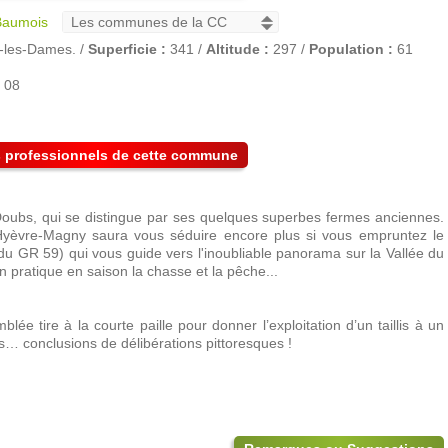
Baumois
-les-Dames. /
Superficie :
341 /
Altitude :
297 /
Population :
61
 08
es professionnels de cette commune
oubs, qui se distingue par ses quelques superbes fermes anciennes.
Hyèvre-Magny saura vous séduire encore plus si vous empruntez le
 du GR 59) qui vous guide vers l'inoubliable panorama sur la Vallée du
on pratique en saison la chasse et la pêche...
ée tire à la courte paille pour donner l’exploitation d’un taillis à un
s… conclusions de délibérations pittoresques !