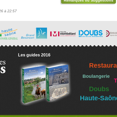
Remarques ou Suggestions
26 à 22:57
Les guides 2016
Restaura
Boulangerie
T
Doubs
Haute-Saôn