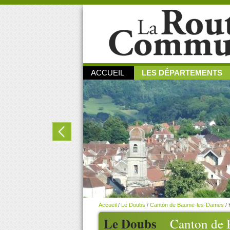
ACCUEIL
LES DÉPARTEMENTS
Accueil
/
Le Doubs
/
Canton de Baume-les-Dames
/
Le Doubs
Canton de