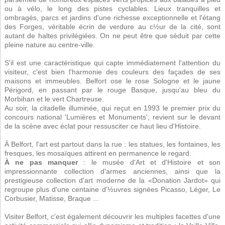
ou à vélo, le long des pistes cyclables. Lieux tranquilles et
ombragés, parcs et jardins d'une richesse exceptionnelle et l'étang
des Forges, véritable écrin de verdure au c½ur de la cité, sont
autant de haltes privilégiées. On ne peut être que séduit par cette
pleine nature au centre-ville.
S'il est une caractéristique qui capte immédiatement l'attention du
visiteur, c'est bien l'harmonie des couleurs des façades de ses
maisons et immeubles. Belfort ose le rose Sologne et le jaune
Périgord, en passant par le rouge Basque, jusqu'au bleu du
Morbihan et le vert Chartreuse.
Au soir, la citadelle illuminée, qui reçut en 1993 le premier prix du
concours national 'Lumières et Monuments', revient sur le devant
de la scène avec éclat pour ressusciter ce haut lieu d'Histoire.
À Belfort, l'art est partout dans la rue : les statues, les fontaines, les
fresques, les mosaïques attirent en permanence le regard.
À ne pas manquer
: le musée d'Art et d'Histoire et son
impressionnante collection d'armes anciennes, ainsi que la
prestigieuse collection d'art moderne de la «Donation Jardot» qui
regroupe plus d'une centaine d'½uvres signées Picasso, Léger, Le
Corbusier, Matisse, Braque ...
Visiter Belfort, c'est également découvrir les multiples facettes d'une