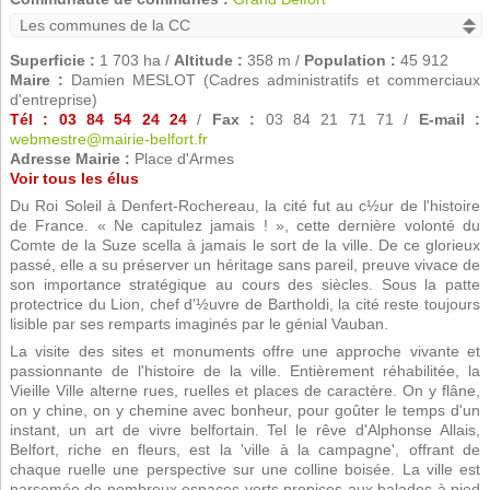
Superficie :
1 703 ha /
Altitude :
358 m /
Population :
45 912
Maire :
Damien MESLOT (Cadres administratifs et commerciaux
d'entreprise)
Tél : 03 84 54 24 24
/
Fax :
03 84 21 71 71 /
E-mail :
webmestre@mairie-belfort.fr
Adresse Mairie :
Place d'Armes
Voir tous les élus
Du Roi Soleil à Denfert-Rochereau, la cité fut au c½ur de l'histoire
de France. « Ne capitulez jamais ! », cette dernière volonté du
Comte de la Suze scella à jamais le sort de la ville. De ce glorieux
passé, elle a su préserver un héritage sans pareil, preuve vivace de
son importance stratégique au cours des siècles. Sous la patte
protectrice du Lion, chef d'½uvre de Bartholdi, la cité reste toujours
lisible par ses remparts imaginés par le génial Vauban.
La visite des sites et monuments offre une approche vivante et
passionnante de l'histoire de la ville. Entièrement réhabilitée, la
Vieille Ville alterne rues, ruelles et places de caractère. On y flâne,
on y chine, on y chemine avec bonheur, pour goûter le temps d'un
instant, un art de vivre belfortain. Tel le rêve d'Alphonse Allais,
Belfort, riche en fleurs, est la 'ville à la campagne', offrant de
chaque ruelle une perspective sur une colline boisée. La ville est
parsemée de nombreux espaces verts propices aux balades à pied