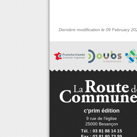
Dernière modification le 09 February 20
c'prim édition
9 rue de l'église
25000 Besançon
Tél. : 03 81 88 14 15
Fax : 03 81 80 73 99