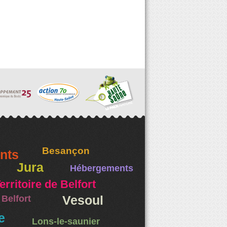
Besançon
nts
Jura
Hébergements
erritoire de Belfort
Belfort
Vesoul
e
Lons-le-saunier