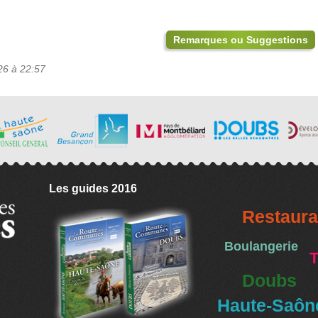
Remarques ou Suggestions
26 à 22:57
Les guides 2016
Restaura
Boulangerie
T
Doubs
Haute-Saôn