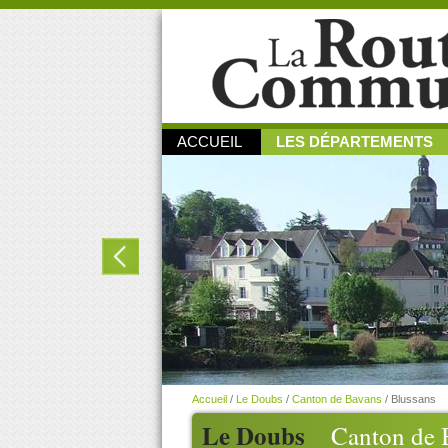
ACCUEIL
LES DÉPARTEMENTS
Accueil
/
Le Doubs
/
Canton de Bavans
/
Blussans
Le Doubs
Canton de 