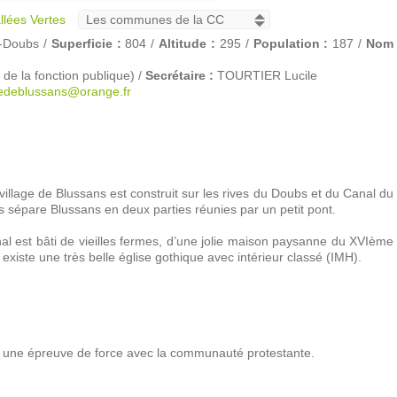
llées Vertes
e-Doubs /
Superficie :
804 /
Altitude :
295 /
Population :
187 /
Nom
 la fonction publique) /
Secrétaire :
TOURTIER Lucile
deblussans@orange.fr
illage de Blussans est construit sur les rives du Doubs et du Canal du
sépare Blussans en deux parties réunies par un petit pont.
nal est bâti de vieilles fermes, d’une jolie maison paysanne du XVIème
 existe une très belle église gothique avec intérieur classé (IMH).
 une épreuve de force avec la communauté protestante.