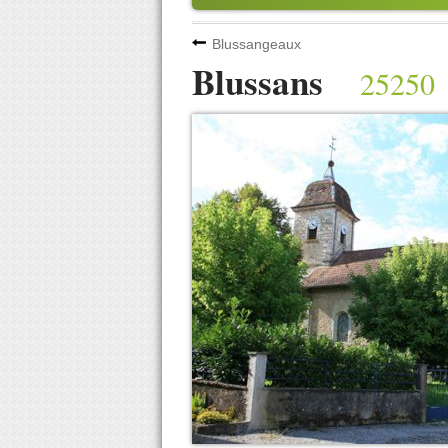
Blussangeaux
Blussans
25250