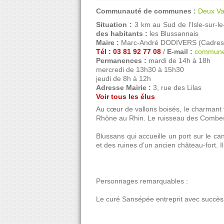
Communauté de communes :
Deux Va
Situation :
3 km au Sud de l’Isle-sur-l
des habitants :
les Blussannais
Maire :
Marc-André DODIVERS (Cadres de
Tél : 03 81 92 77 08
/
E-mail :
commune
Permanences :
mardi de 14h à 18h
mercredi de 13h30 à 15h30
jeudi de 8h à 12h
Adresse Mairie :
3, rue des Lilas
Voir tous les élus
Au cœur de vallons boisés, le charmant v
Rhône au Rhin. Le ruisseau des Combes 
Blussans qui accueille un port sur le ca
et des ruines d’un ancien château-fort. Il
Personnages remarquables :
Le curé Sansépée entreprit avec succès