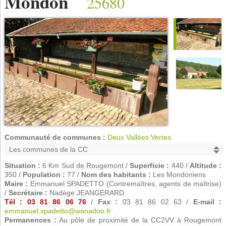
Mondon
25680
Communauté de communes :
Deux Vallées Vertes
Situation :
6 Km Sud de Rougemont /
Superficie :
440 /
Altitude :
350 /
Population :
77 /
Nom des habitants :
Les Mondoniens
Maire :
Emmanuel SPADETTO (Contremaîtres, agents de maîtrise)
/
Secrétaire :
Nadège JEANGERARD
Tél : 03 81 86 06 76
/
Fax :
03 81 86 02 63 /
E-mail :
emmanuel.spadetto@wanadoo.fr
Permanences :
Au pôle de proximité de la CC2VV à Rougemont