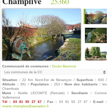
Champlive
25360
Communauté de communes :
Doubs Baumois
Situation :
22 Km Nord-Est de Besançon /
Superficie :
830 /
Altitude :
391 /
Population :
253 /
Nom des habitants :
les
Chamlivais
Maire :
Noëlle LECOMTE (Retraité) /
Secrétaire :
Corinne
Vuillemenot
Tél : 03 81 55 27 67
/
Fax :
03 81 55 27 67 /
E-mail :
mairie.champlive@wanadoo.fr