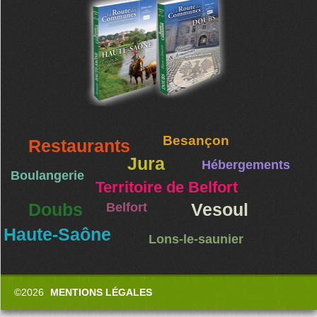
Besançon
Restaurants
Jura
Hébergements
Boulangerie
Territoire de Belfort
Doubs
Belfort
Vesoul
Haute-Saône
Lons-le-saunier
©2026
MENTIONS LÉGALES