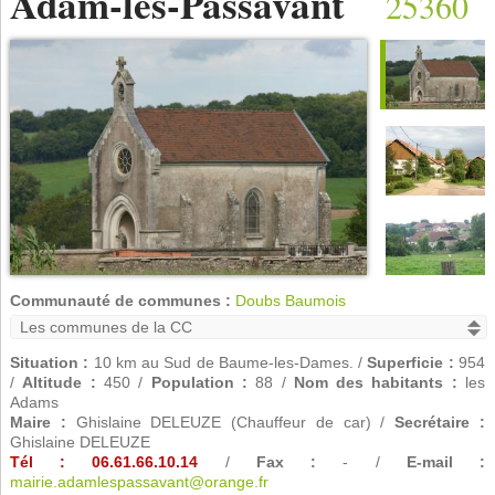
Adam-lès-Passavant
25360
Communauté de communes :
Doubs Baumois
Situation :
10 km au Sud de Baume-les-Dames. /
Superficie :
954
/
Altitude :
450 /
Population :
88 /
Nom des habitants :
les
Adams
Maire :
Ghislaine DELEUZE (Chauffeur de car) /
Secrétaire :
Ghislaine DELEUZE
Tél : 06.61.66.10.14
/
Fax :
- /
E-mail :
mairie.adamlespassavant@orange.fr