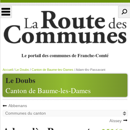
Le portail des communes de Franche-Comté
Accueil
/
Le Doubs
/
Canton de Baume-les-Dames
/
Adam-lès-Passavant
Le Doubs
Canton de Baume-les-Dames
Abbenans
Aïssey