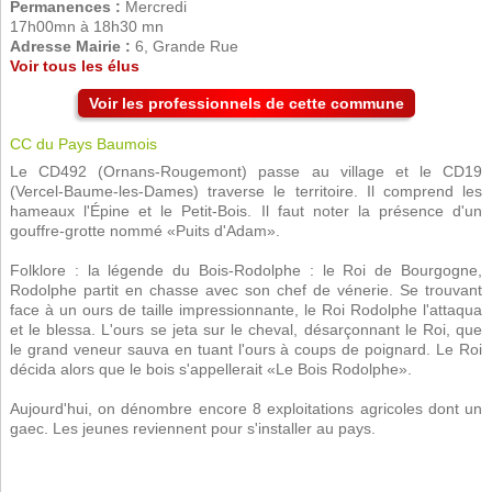
Permanences :
Mercredi
17h00mn à 18h30 mn
Adresse Mairie :
6, Grande Rue
Voir tous les élus
Voir les professionnels de cette commune
CC du Pays Baumois
Le CD492 (Ornans-Rougemont) passe au village et le CD19
(Vercel-Baume-les-Dames) traverse le territoire. Il comprend les
hameaux l'Épine et le Petit-Bois. Il faut noter la présence d'un
gouffre-grotte nommé «Puits d'Adam».
Folklore : la légende du Bois-Rodolphe : le Roi de Bourgogne,
Rodolphe partit en chasse avec son chef de vénerie. Se trouvant
face à un ours de taille impressionnante, le Roi Rodolphe l'attaqua
et le blessa. L'ours se jeta sur le cheval, désarçonnant le Roi, que
le grand veneur sauva en tuant l'ours à coups de poignard. Le Roi
décida alors que le bois s'appellerait «Le Bois Rodolphe».
Aujourd'hui, on dénombre encore 8 exploitations agricoles dont un
gaec. Les jeunes reviennent pour s'installer au pays.