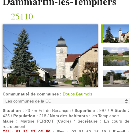
Dammartin-les-Templiers
25110
Communauté de communes :
Doubs Baumois
Situation :
23 km Est de Besançon /
Superficie :
997 /
Altitude :
425 /
Population :
218 /
Nom des habitants :
les Templenois
Maire :
Martine PERROT (Cadre) /
Secrétaire :
En cours de
recrutement
Tél : 03 81 63 03 50
/
Fax :
03 81 60 15 19 /
E-mail :