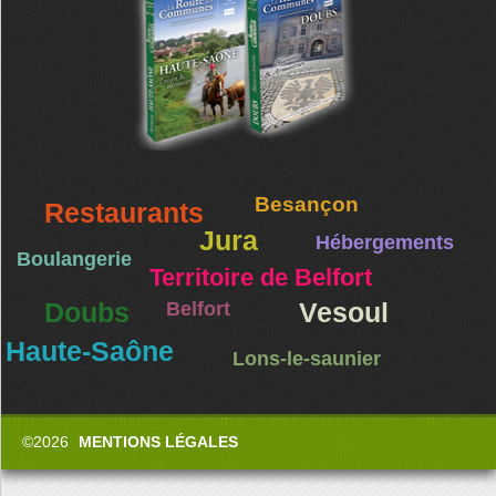
Besançon
Restaurants
Jura
Hébergements
Boulangerie
Territoire de Belfort
Doubs
Belfort
Vesoul
Haute-Saône
Lons-le-saunier
©2026
MENTIONS LÉGALES