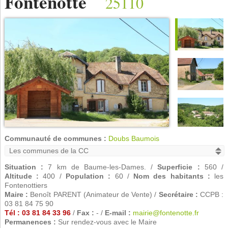
Fontenotte
25110
Communauté de communes :
Doubs Baumois
Situation :
7 km de Baume-les-Dames. /
Superficie :
560 /
Altitude :
400 /
Population :
60 /
Nom des habitants :
les
Fontenottiers
Maire :
Benoît PARENT (Animateur de Vente) /
Secrétaire :
CCPB :
03 81 84 75 90
Tél : 03 81 84 33 96
/
Fax :
- /
E-mail :
mairie@fontenotte.fr
Permanences :
Sur rendez-vous avec le Maire