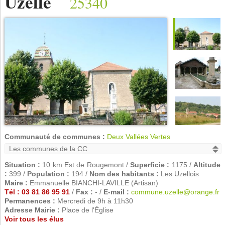
Uzelle
25340
Communauté de communes :
Deux Vallées Vertes
Situation :
10 km Est de Rougemont /
Superficie :
1175 /
Altitude
:
399 /
Population :
194 /
Nom des habitants :
Les Uzellois
Maire :
Emmanuelle BIANCHI-LAVILLE (Artisan)
Tél : 03 81 86 95 91
/
Fax :
- /
E-mail :
commune.uzelle@orange.fr
Permanences :
Mercredi de 9h à 11h30
Adresse Mairie :
Place de l'Église
Voir tous les élus