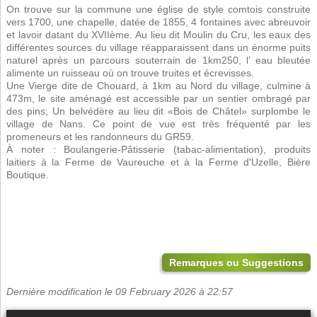
On trouve sur la commune une église de style comtois construite
vers 1700, une chapelle, datée de 1855, 4 fontaines avec abreuvoir
et lavoir datant du XVIIème. Au lieu dit Moulin du Cru, les eaux des
différentes sources du village réapparaissent dans un énorme puits
naturel après un parcours souterrain de 1km250, l’ eau bleutée
alimente un ruisseau où on trouve truites et écrevisses.
Une Vierge dite de Chouard, à 1km au Nord du village, culmine à
473m, le site aménagé est accessible par un sentier ombragé par
des pins; Un belvédère au lieu dit «Bois de Châtel» surplombe le
village de Nans. Ce point de vue est très fréquenté par les
promeneurs et les randonneurs du GR59.
À noter : Boulangerie-Pâtisserie (tabac-alimentation), produits
laitiers à la
Ferme de Vaureuche et à la Ferme d'Uzelle, Bière
Boutique.
Remarques ou Suggestions
Dernière modification le 09 February 2026 à 22:57