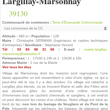
Largillay-Marsonnay
39130
Communauté de communes :
Terre d'Émeraude Communauté
Altitude :
480 m /
Population :
128
Maire :
Christophe GERMAIN (Ingénieurs et cadres techniques
d'entreprise) /
Secrétaire :
Stéphanie Vincent
Tél : 03 84 48 31 66
/
E-mail :
mairie.largillay-
marsonnay@wanadoo.fr
Permanences :
L : 17h30 à 19h et J : 13h30 à 15h
Adresse Mairie :
1 rue de la Mairie
Voir tous les élus
Village de Marsonnay dont les maisons sont regroupées, l’une
laisse apparaître un toit ressemblant à celui d'une église, ce qui a
peut-être été le cas il y a des années. Ce village est rattaché à
Largillay plus étendu, où se trouvent Mairie et salle des Fêtes ainsi
que plusieurs gîtes. Au sommet d'une colline recouverte
d'immenses bois se cachent chevreuils et sangliers, à cet endroit
on peut découvrir les ruines d'un château. Notre village est situé au
bord du lac,
non loin du barrage de Vouglans et du Pont de la
Pyle
, fréquenté par les pêcheurs, les bateaux de plaisance ainsi