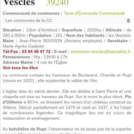
Vescles
39240
Communauté de communes :
Terre d'Émeraude Communauté
Situation :
12km d’Arinthod /
Superficie :
2020ha /
Altitude :
de
300 à 800m /
Population :
181 /
Nom des habitants :
les Vesclois
Maire :
Jean-Pierre BOISSON (Anciens employés) /
Secrétaire :
Marie-Agnès Gadiolet
Tél-Fax : 03 84 48 47 72
/
E-mail :
commune-vescles@wanadoo.fr
Permanences :
Ma : 13h30 à 17h
Adresse Mairie :
4 rue de l'Église
Voir tous les élus
La commune compte les hameaux de Boutavent, Chenilla et Rupt
(réunis en 1822) ; elle surplombe la vallée de l'Ain.
L'église date du siècle dernier. Elle est dédiée à Saint Pierre et une
chapelle est sise au hameau de Rupt. Sur le mont le plus élevé,
Pic
d'Oliferne
à 807m, se dressent les ruines d'un château construit au
XIIème. Détruit partiellement en 1479 et rasé en 1637, il fut l'objet
de nombreuses légendes. Ce magnifique lieu est en cours de
restauration et aménagement.
Au
belvédère de Rupt
, l’observateur ne se lasse pas de la superbe