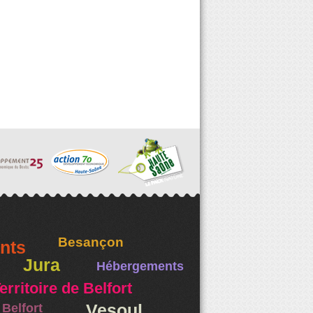
Besançon
nts
Jura
Hébergements
erritoire de Belfort
Belfort
Vesoul