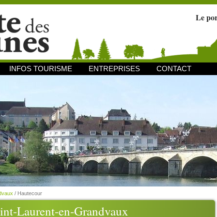
Le po
INFOS TOURISME
ENTREPRISES
CONTACT
ndvaux
/
Hautecour
int-Laurent-en-Grandvaux