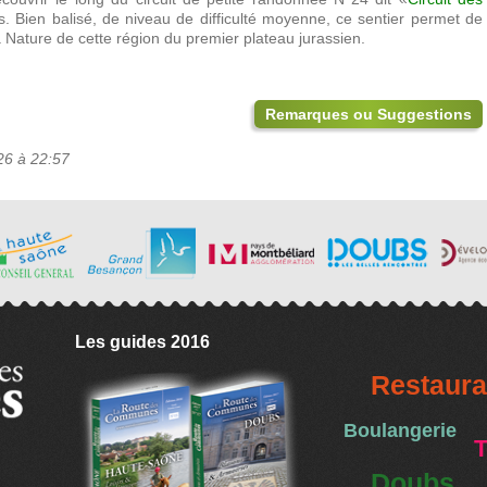
s. Bien balisé, de niveau de difficulté moyenne, ce sentier permet de
la Nature de cette région du premier plateau jurassien.
Remarques ou Suggestions
26 à 22:57
Les guides 2016
Restaura
Boulangerie
T
Doubs