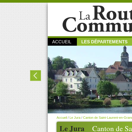
ACCUEIL
LES DÉPARTEMENTS
Accueil
/
Le Jura
/
Canton de Saint-Laurent-en-Gra
Le Jura
Canton de Sa