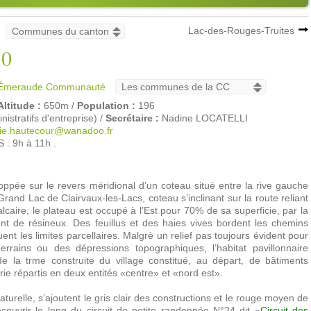
Lac-des-Rouges-Truites
30
d'Émeraude Communauté
Altitude :
650m /
Population :
196
tratifs d'entreprise) /
Secrétaire :
Nadine LOCATELLI
ie.hautecour@wanadoo.fr
 : 9h à 11h .
oppée sur le revers méridional d’un coteau situé entre la rive gauche
 Grand Lac de Clairvaux-les-Lacs, coteau s’inclinant sur la route reliant
lcaire, le plateau est occupé à l’Est pour 70% de sa superficie, par la
t de résineux. Des feuillus et des haies vives bordent les chemins
uent les limites parcellaires. Malgrè un relief pas toujours évident pour
errains ou des dépressions topographiques, l’habitat pavillonnaire
e la trme construite du village constitué, au départ, de bâtiments
rie répartis en deux entités «centre» et «nord est».
aturelle, s’ajoutent le gris clair des constructions et le rouge moyen de
écouvrir le long du circuit de petite randonnée N°24 dit «
Circuit des