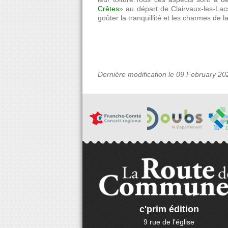
Crêtes
» au départ de Clairvaux-les-Lac
goûter la tranquillité et les charmes de 
Dernière modification le 09 February 20
c'prim édition
9 rue de l'église