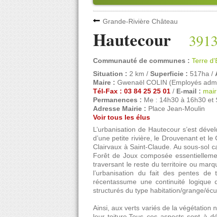
Grande-Rivière Château
Hautecour
391
Communauté de communes :
Terre 
Situation :
2 km /
Superficie :
517ha /
Maire :
Gwenaël COLIN (Employés adminis
Tél-Fax : 03 84 25 25 01
/
E-mail :
mair
Permanences :
Me : 14h30 à 16h30 et S
Adresse Mairie :
Place Jean-Moulin
Voir tous les élus
L’urbanisation de Hautecour s’est dével
d’une petite rivière, le Drouvenant et le
Clairvaux à Saint-Claude. Au sous-sol ca
Forêt de Joux composée essentiellemen
traversant le reste du territoire ou marq
l’urbanisation du fait des pentes de t
récentassume une continuité logique d
structurés du type habitation/grange/écu
Ainsi, aux verts variés de la végétation n
leur toiture.Tous ces aspects sont à d