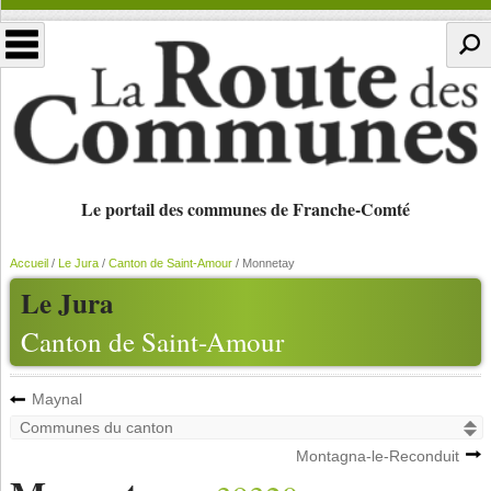
Le portail des communes de Franche-Comté
Accueil
/
Le Jura
/
Canton de Saint-Amour
/
Monnetay
Le Jura
Canton de Saint-Amour
Maynal
Montagna-le-Reconduit