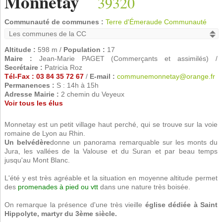
Monnetay
39320
Communauté de communes :
Terre d'Émeraude Communauté
Altitude :
598 m /
Population :
17
Maire :
Jean-Marie PAGET (Commerçants et assimilés) /
Secrétaire :
Patricia Roz
Tél-Fax : 03 84 35 72 67
/
E-mail :
communemonnetay@orange.fr
Permanences :
S : 14h à 15h
Adresse Mairie :
2 chemin du Veyeux
Voir tous les élus
Monnetay est un petit village haut perché, qui se trouve sur la voie
romaine de Lyon au Rhin.
Un belvédère
donne un panorama remarquable sur les monts du
Jura, les vallées de la Valouse et du Suran et par beau temps
jusqu'au Mont Blanc.
L'été y est très agréable et la situation en moyenne altitude permet
des
promenades à pied ou vtt
dans une nature très boisée.
On remarque la présence d'une très vieille
église dédiée à Saint
Hippolyte, martyr du 3ème siècle.