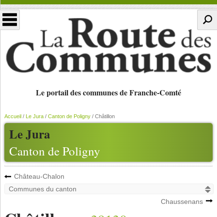
Le portail des communes de Franche-Comté
Accueil
/
Le Jura
/
Canton de Poligny
/
Châtillon
Le Jura
Canton de Poligny
Château-Chalon
Chaussenans