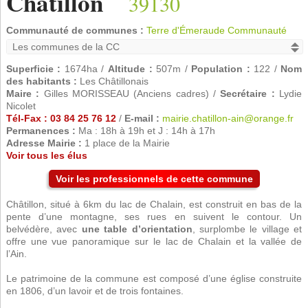
Châtillon
39130
Communauté de communes :
Terre d'Émeraude Communauté
Superficie :
1674ha /
Altitude :
507m /
Population :
122 /
Nom
des habitants :
Les Châtillonais
Maire :
Gilles MORISSEAU (Anciens cadres) /
Secrétaire :
Lydie
Nicolet
Tél-Fax : 03 84 25 76 12
/
E-mail :
mairie.chatillon-ain@orange.fr
Permanences :
Ma : 18h à 19h et J : 14h à 17h
Adresse Mairie :
1 place de la Mairie
Voir tous les élus
Voir les professionnels de cette commune
Châtillon, situé à 6km du lac de Chalain, est construit en bas de la
pente d’une montagne, ses rues en suivent le contour. Un
belvédère, avec
une table d’orientation
, surplombe le village et
offre une vue panoramique sur le lac de Chalain et la vallée de
l’Ain.
Le patrimoine de la commune est composé d’une église construite
en 1806, d’un lavoir et de trois fontaines.