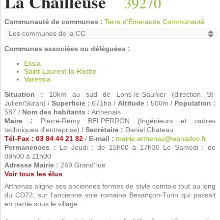
La Chailleuse
39270
Communauté de communes :
Terre d'Émeraude Communauté
Communes associées ou déléguées :
Essia
Saint-Laurent-la-Roche
Varessia
Situation :
10km au sud de Lons-le-Saunier (direction St-
Julien/Suran) /
Superficie :
671ha /
Altitude :
500m /
Population :
587 /
Nom des habitants :
Arthenais
Maire :
Pierre-Rémy BELPERRON (Ingénieurs et cadres
techniques d'entreprise) /
Secrétaire :
Daniel Chateau
Tél-Fax : 03 84 44 21 82
/
E-mail :
mairie.arthenas@wanadoo.fr
Permanences :
Le Jeudi : de 15h00 à 17h30 Le Samedi : de
09h00 à 11h00
Adresse Mairie :
269 Grand'rue
Voir tous les élus
Arthenas aligne ses anciennes fermes de style comtois tout au long
du CD72, sur l'ancienne voie romaine Besançon-Turin qui passait
en partie sous le village.