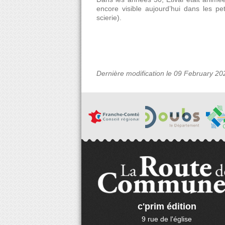
encore visible aujourd’hui dans les pet
scierie).
Dernière modification le 09 February 20
c'prim édition
9 rue de l'église