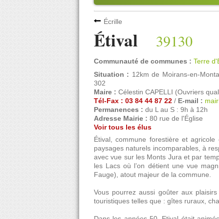
Écrille
Étival
39130
Communauté de communes :
Terre 
Situation :
12km de Moirans-en-Mont
302
Maire :
Célestin CAPELLI (Ouvriers qualif
Tél-Fax : 03 84 44 87 22
/
E-mail :
mair
Permanences :
du L au S : 9h à 12h
Adresse Mairie :
80 rue de l'Église
Voir tous les élus
Étival, commune forestière et agricol
paysages naturels incomparables, à respe
avec vue sur les Monts Jura et par temp
les Lacs où l’on détient une vue magnif
Fauge), atout majeur de la commune.
Vous pourrez aussi goûter aux plaisirs
touristiques telles que : gîtes ruraux,
Dans les années 50, Etival était animée