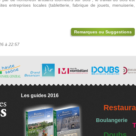
ites entreprises locales (tabletterie, fabrique de jouets, menuiserie,
Remarques ou Suggestions
26 à 22:57
Les guides 2016
Restaura
Boulangerie
T
Doubs