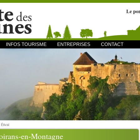
Le po
INFOS TOURISME
ENTREPRISES
CONTACT
/
Étival
oirans-en-Montagne