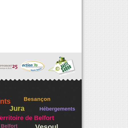
Besançon
nts
Jura
Hébergements
erritoire de Belfort
Belfort
Vesoul