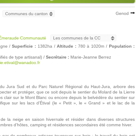
Genod
d'Émeraude Communauté
agne /
Superficie :
1382ha /
Altitude :
780 à 1020m /
Population :
iés de type artisanal) /
Secrétaire :
Marie-Jeanne Berrez
ie.etival@wanadoo.fr
e du Jura Sud et du Parc Naturel Régional du Haut-Jura, arbore des
cter et protéger, que ce soit depuis le sentier du Molard de la Lierre
s clair sur le Mont Blanc ou encore depuis le belvédère du sentier sur
ique sur les lacs d’Étival (le « Petit », le « Grand » et le lac de la
 de la neige en saison hivernale et résider dans diverses structures
 chambres d’hôtes, camping et résidences secondaires été comme hiver.
 par de nombreux artisans tourneurs sur bois ; le travail du bois est