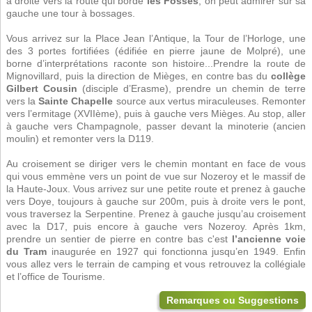
à droite vers la route qui borde
les Fossés
, on peut admirer sur sa
gauche une tour à bossages.
Vous arrivez sur la Place Jean l’Antique, la Tour de l’Horloge, une
des 3 portes fortifiées (édifiée en pierre jaune de Molpré), une
borne d’interprétations raconte son histoire...Prendre la route de
Mignovillard, puis la direction de Mièges, en contre bas du
collège
Gilbert Cousin
(disciple d’Erasme), prendre un chemin de terre
vers la
Sainte Chapelle
source aux vertus miraculeuses. Remonter
vers l’ermitage (XVIIème), puis à gauche vers Mièges. Au stop, aller
à gauche vers Champagnole, passer devant la minoterie (ancien
moulin) et remonter vers la D119.
Au croisement se diriger vers le chemin montant en face de vous
qui vous emmène vers un point de vue sur Nozeroy et le massif de
la Haute-Joux. Vous arrivez sur une petite route et prenez à gauche
vers Doye, toujours à gauche sur 200m, puis à droite vers le pont,
vous traversez la Serpentine. Prenez à gauche jusqu’au croisement
avec la D17, puis encore à gauche vers Nozeroy. Après 1km,
prendre un sentier de pierre en contre bas c'est
l’ancienne voie
du Tram
inaugurée en 1927 qui fonctionna jusqu’en 1949. Enfin
vous allez vers le terrain de camping et vous retrouvez la collégiale
et l’office de Tourisme.
Remarques ou Suggestions