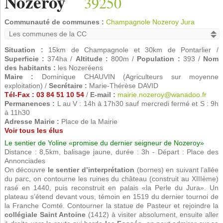
Nozeroy
39250
Communauté de communes :
Champagnole Nozeroy Jura
Situation :
15km de Champagnole et 30km de Pontarlier /
Superficie :
374ha /
Altitude :
800m /
Population :
393 /
Nom
des habitants :
les Nozeréens
Maire :
Dominique CHAUVIN (Agriculteurs sur moyenne
exploitation) /
Secrétaire :
Marie-Thérèse DAVID
Tél-Fax : 03 84 51 10 54
/
E-mail :
mairie.nozeroy@wanadoo.fr
Permanences :
L au V : 14h à 17h30 sauf mercredi fermé et S : 9h
à 11h30
Adresse Mairie :
Place de la Mairie
Voir tous les élus
Le sentier de Yoline «promise du dernier seigneur de Nozeroy»
Distance : 8,5km, balisage jaune, durée : 3h - Départ : Place des
Annonciades
On découvre
le sentier d’interprétation
(bornes) en suivant l’allée
du parc, on contourne les ruines du château (construit au XIIIème)
rasé en 1440, puis reconstruit en palais «la Perle du Jura». Un
plateau s’étend devant vous, témoin en 1519 du dernier tournoi de
la Franche Comté. Contourner la statue de Pasteur et rejoindre la
collégiale Saint Antoine
(1412) à visiter absolument, ensuite aller