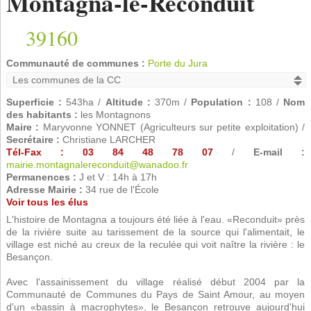
Montagna-le-Reconduit
39160
Communauté de communes :
Porte du Jura
Superficie :
543ha /
Altitude :
370m /
Population :
108 /
Nom
des habitants :
les Montagnons
Maire :
Maryvonne YONNET (Agriculteurs sur petite exploitation) /
Secrétaire :
Christiane LARCHER
Tél-Fax : 03 84 48 78 07
/
E-mail :
mairie.montagnalereconduit@wanadoo.fr
Permanences :
J et V : 14h à 17h
Adresse Mairie :
34 rue de l'École
Voir tous les élus
L'histoire de Montagna a toujours été liée à l'eau. «Reconduit» près
de la rivière suite au tarissement de la source qui l'alimentait, le
village est niché au creux de la reculée qui voit naître la rivière : le
Besançon.
Avec l'assainissement du village réalisé début 2004 par la
Communauté de Communes du Pays de Saint Amour, au moyen
d'un «bassin à macrophytes», le Besançon retrouve aujourd'hui