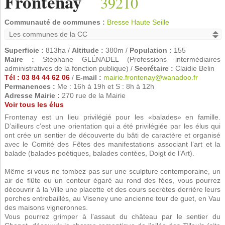
Frontenay
39210
Communauté de communes :
Bresse Haute Seille
Superficie :
813ha /
Altitude :
380m /
Population :
155
Maire :
Stéphane GLÉNADEL (Professions intermédiaires
administratives de la fonction publique) /
Secrétaire :
Claidie Belin
Tél : 03 84 44 62 06
/
E-mail :
mairie.frontenay@wanadoo.fr
Permanences :
Me : 16h à 19h et S : 8h à 12h
Adresse Mairie :
270 rue de la Mairie
Voir tous les élus
Frontenay est un lieu privilégié pour les «balades» en famille.
D’ailleurs c’est une orientation qui a été privilégiée par les élus qui
ont crée un sentier de découverte du bâti de caractère et organisé
avec le Comité des Fêtes des manifestations associant l’art et la
balade (balades poétiques, balades contées, Doigt de l’Art).
Même si vous ne tombez pas sur une sculpture contemporaine, un
air de flûte ou un conteur égaré au rond des fées, vous pourrez
découvrir à la Ville une placette et des cours secrètes derrière leurs
porches entrebaillés, au Viseney une ancienne tour de guet, en Vau
des maisons vigneronnes.
Vous pourrez grimper à l’assaut du château par le sentier du