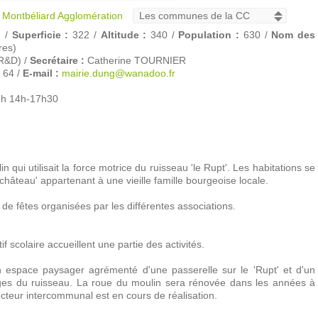
 Montbéliard Agglomération
d /
Superficie :
322 /
Altitude :
340 /
Population :
630 /
Nom des
res)
R&D) /
Secrétaire :
Catherine TOURNIER
 64 /
E-mail :
mairie.dung@wanadoo.fr
2h 14h-17h30
 qui utilisait la force motrice du ruisseau 'le Rupt'. Les habitations se
hâteau' appartenant à une vieille famille bourgeoise locale.
 de fêtes organisées par les différentes associations.
f scolaire accueillent une partie des activités.
espace paysager agrémenté d'une passerelle sur le 'Rupt' et d'un
es du ruisseau. La roue du moulin sera rénovée dans les années à
ecteur intercommunal est en cours de réalisation.