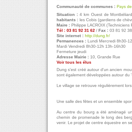
Communauté de communes :
Pays de
Situation :
4 km Ouest de Montbéliar
habitants :
les Cobis (gardiens de chèv
Maire :
Philippe LACROIX (Techniciens 
Tél : 03 81 92 31 62
/
Fax :
03 81 92 38
Site internet :
http://dung.fr/
Permanences :
Lundi Mercredi 8h30-1
Mardi Vendredi 8h30-12h 13h-16h30
Fermeture jeudi
Adresse Mairie :
10, Grande Rue
Voir tous les élus
Dung s'est créé autour d'un ancien moulin
sont également développées autour du 'c
Le village se retrouve régulièrement lors
Une salle des fêtes et un ensemble sporti
Au centre du bourg a été aménagé un 
chemin de promenade le long des berg
venir. Le projet de centre équestre en s