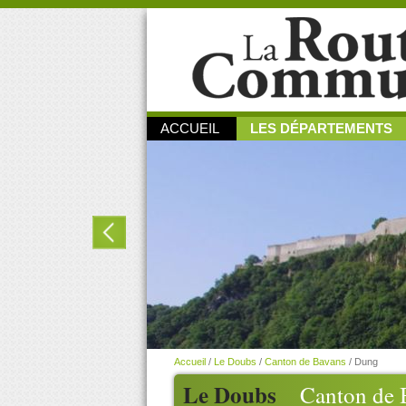
ACCUEIL
LES DÉPARTEMENTS
Accueil
/
Le Doubs
/
Canton de Bavans
/
Dung
Le Doubs
Canton de 