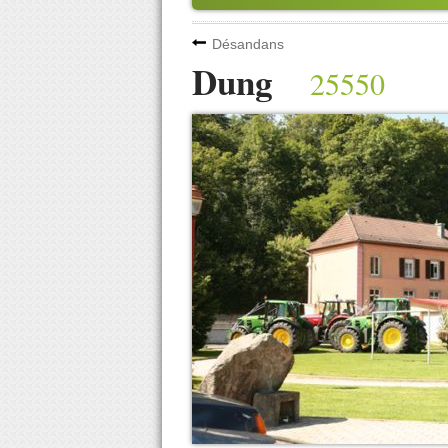
Désandans
Dung
25550