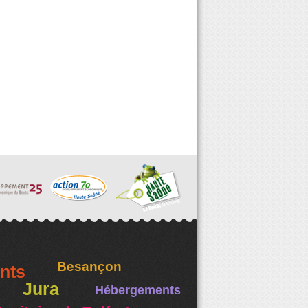
Besançon
nts
Jura
Hébergements