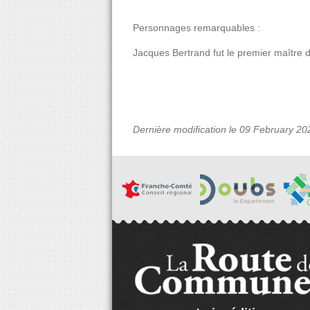
Personnages remarquables :
Jacques Bertrand fut le premier maître 
Dernière modification le 09 February 20