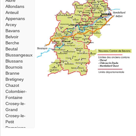
Aibre
Allondans
Anteuil
Appenans
Arcey
Bavans
Belvoir
Berche
Beutal
Blussangeaux
Blussans
Bournois
Branne
Bretigney
Chazot
Colombier-
Fontaine
Crosey-le-
Grand
Crosey-le-
Petit
Dampierre-
sur-le-Doubs