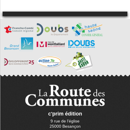
Désandans
Dung
Échenans
Étouvans
Étrappe
Faimbe
Fontaine-lès-
Clerval
Gémonval
Geney
L'Hôpital-
Saint-Lieffroy
Hyémondans
L'Isle-sur-le-
Doubs
Issans
Laire
Lanans
Lanthenans
c'prim édition
Longevelle-
sur-Doubs
9 rue de l'église
Lougres
25000 Besançon