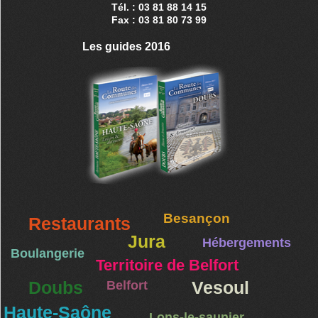
Mancenans
Tél. : 03 81 88 14 15
Marvelise
Fax : 03 81 80 73 99
Médière
Les guides 2016
Montenois
Onans
Orve
Pays-de-
Clerval
Pompierre-
sur-Doubs
Présentevillers
La Prétière
Rahon
Randevillers
Rang
Besançon
Raynans
Restaurants
Roche-lès-
Jura
Hébergements
Clerval
Boulangerie
Saint-
Territoire de Belfort
Georges-
Doubs
Belfort
Vesoul
Armont
Saint-Julien-
Haute-Saône
Lons-le-saunier
lès-