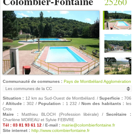
Colombier-Fontaine
25260
Communauté de communes :
Pays de Montbéliard Agglomération
Situation :
12 km au Sud-Ouest de Montbéliard. /
Superficie :
706
/
Altitude :
302 /
Population :
1 232 /
Nom des habitants :
les
Cros
Maire :
Matthieu BLOCH (Profession libérale) /
Secrétaire :
Charlène MOREAU et Sylvie FEBVRE
Tél : 03 81 93 61 12
/
E-mail :
mairie@colombierfontaine.fr
Site internet :
http://www.colombierfontaine.fr