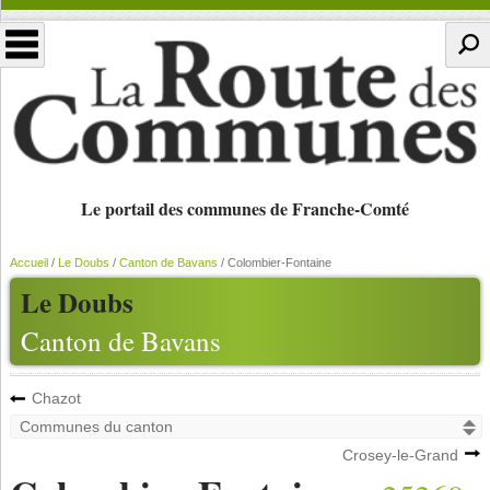
Le portail des communes de Franche-Comté
Accueil
/
Le Doubs
/
Canton de Bavans
/
Colombier-Fontaine
Le Doubs
Canton de Bavans
Chazot
Crosey-le-Grand