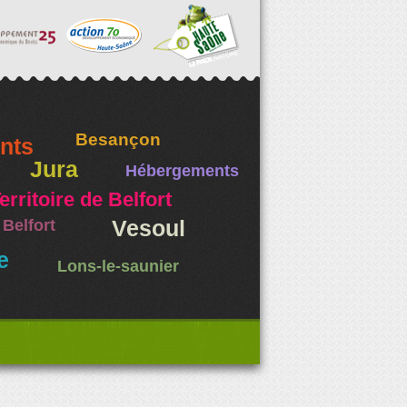
Besançon
nts
Jura
Hébergements
erritoire de Belfort
Belfort
Vesoul
e
Lons-le-saunier