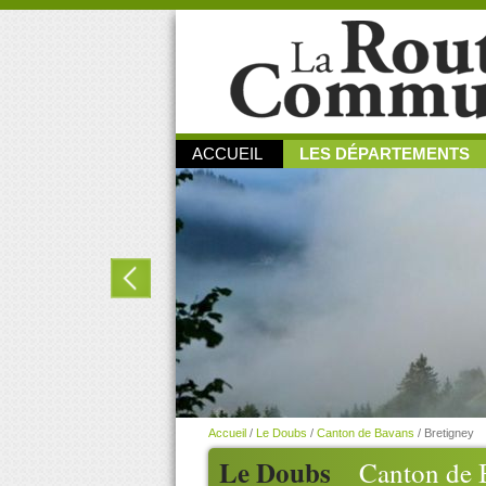
ACCUEIL
LES DÉPARTEMENTS
Accueil
/
Le Doubs
/
Canton de Bavans
/
Bretigney
Le Doubs
Canton de 