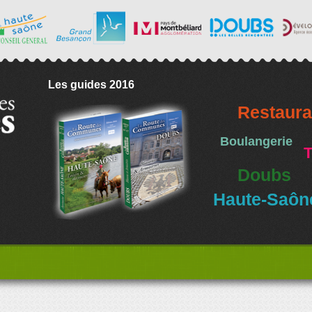
Les guides 2016
Restaura
Boulangerie
T
Doubs
Haute-Saôn