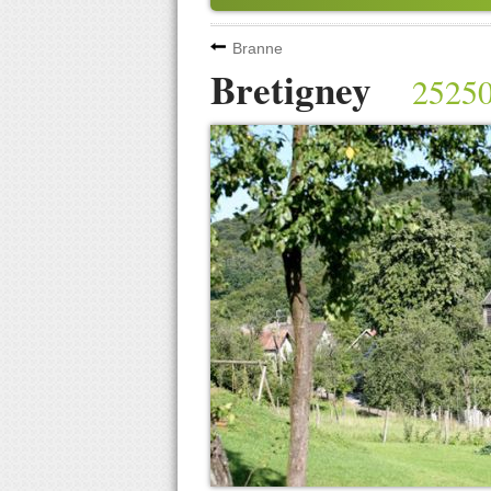
Branne
Bretigney
2525