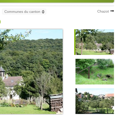
Chazot
0