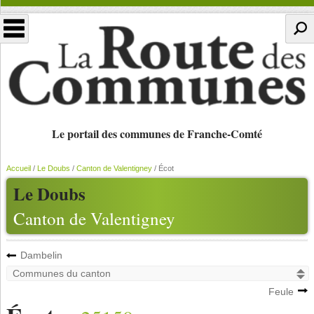
Le portail des communes de Franche-Comté
Accueil
/
Le Doubs
/
Canton de Valentigney
/
Écot
Le Doubs
Canton de Valentigney
Dambelin
Feule