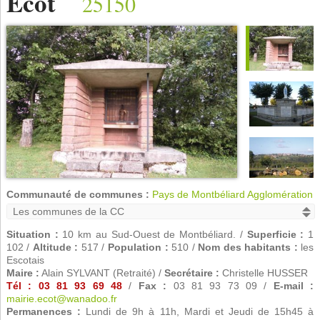
Écot
25150
Communauté de communes :
Pays de Montbéliard Agglomération
Situation :
10 km au Sud-Ouest de Montbéliard. /
Superficie :
1
102 /
Altitude :
517 /
Population :
510 /
Nom des habitants :
les
Escotais
Maire :
Alain SYLVANT (Retraité) /
Secrétaire :
Christelle HUSSER
Tél : 03 81 93 69 48
/
Fax :
03 81 93 73 09 /
E-mail :
mairie.ecot@wanadoo.fr
Permanences :
Lundi de 9h à 11h, Mardi et Jeudi de 15h45 à