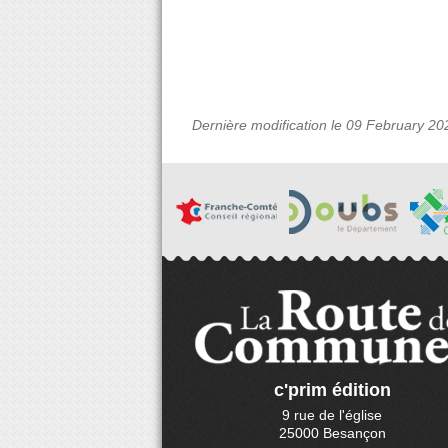
Dernière modification le 09 February 20
c'prim édition
9 rue de l'église
25000 Besançon