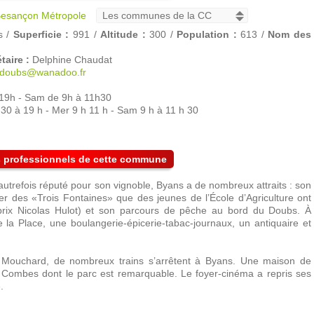
esançon Métropole
s /
Superficie :
991 /
Altitude :
300 /
Population :
613 /
Nom des
taire :
Delphine Chaudat
rdoubs@wanadoo.fr
19h - Sam de 9h à 11h30
30 à 19 h - Mer 9 h 11 h - Sam 9 h à 11 h 30
es professionnels de cette commune
 autrefois réputé pour son vignoble, Byans a de nombreux attraits : son
er des «Trois Fontaines» que des jeunes de l’École d’Agriculture ont
 prix Nicolas Hulot) et son parcours de pêche au bord du Doubs. À
e la Place, une boulangerie-épicerie-tabac-journaux, un antiquaire et
 Mouchard, de nombreux trains s’arrêtent à Byans. Une maison de
x Combes dont le parc est remarquable. Le foyer-cinéma a repris ses
.