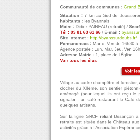
Communauté de communes :
Grand B
Situation :
7 km au Sud de Boussière
habitants :
les Byannais
Maire :
Didier PAINEAU (retraité) /
Secré
Tél : 03 81 63 61 66
/
E-mail :
byanssu
Site internet :
http://byanssurdoubs.fr/
Permanences :
Mar et Ven de 16h30 à 
Agence postale : Lun, Mar, Jeu, Ven 16h
Adresse Mairie :
1, place de l'Église
Voir tous les élus
Voir l
Village au cadre champêtre et forestier,
clocher du XIIème, son sentier piétonni
aménagé (pour lequel ils ont reçu le
signaler : un café-restaurant le Café d
quelques artisans.
Sur la ligne SNCF reliant Besançon à
retraite est située dans le Château au
activités grâce à l’Association Espérance