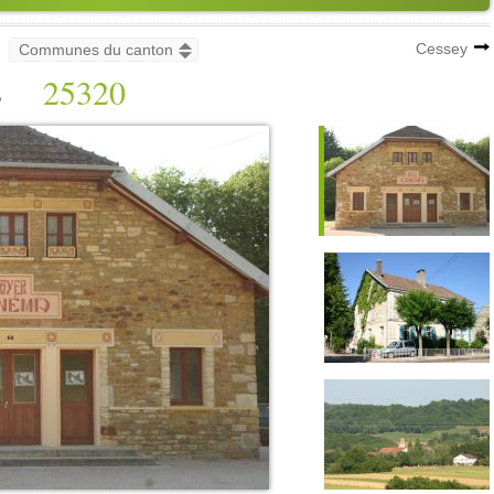
Cessey
s
25320