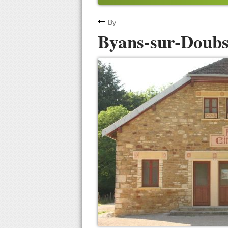
By
Byans-sur-Doub