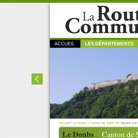
ACCUEIL
LES DÉPARTEMENTS
Accueil
/
Le Doubs
/
Canton de Saint-Vit
/
Byans-sur
Le Doubs
Canton de S