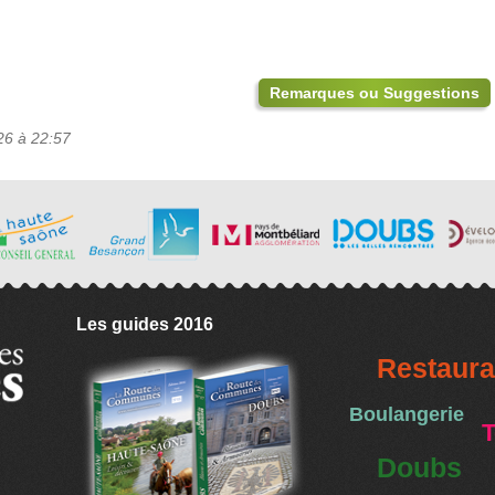
Remarques ou Suggestions
26 à 22:57
Les guides 2016
Restaura
Boulangerie
T
Doubs