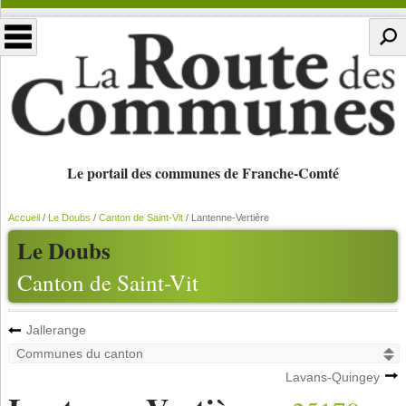
Le portail des communes de Franche-Comté
Accueil
/
Le Doubs
/
Canton de Saint-Vit
/
Lantenne-Vertière
Le Doubs
Canton de Saint-Vit
Jallerange
Lavans-Quingey