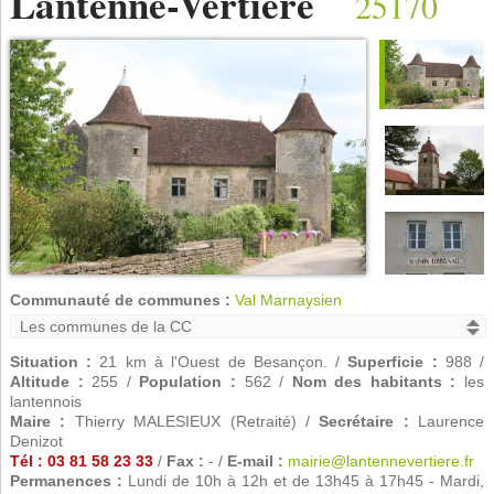
Lantenne-Vertière
25170
Communauté de communes :
Val Marnaysien
Situation :
21 km à l'Ouest de Besançon. /
Superficie :
988 /
Altitude :
255 /
Population :
562 /
Nom des habitants :
les
lantennois
Maire :
Thierry MALESIEUX (Retraité) /
Secrétaire :
Laurence
Denizot
Tél : 03 81 58 23 33
/
Fax :
- /
E-mail :
mairie@lantennevertiere.fr
Permanences :
Lundi de 10h à 12h et de 13h45 à 17h45 - Mardi,