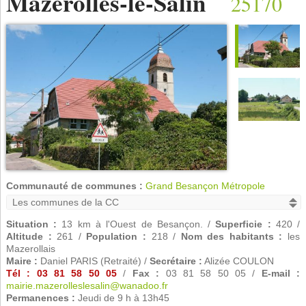
Mazerolles-le-Salin
25170
Communauté de communes :
Grand Besançon Métropole
Situation :
13 km à l'Ouest de Besançon. /
Superficie :
420 /
Altitude :
261 /
Population :
218 /
Nom des habitants :
les
Mazerollais
Maire :
Daniel PARIS (Retraité) /
Secrétaire :
Alizée COULON
Tél : 03 81 58 50 05
/
Fax :
03 81 58 50 05 /
E-mail :
mairie.mazerolleslesalin@wanadoo.fr
Permanences :
Jeudi de 9 h à 13h45