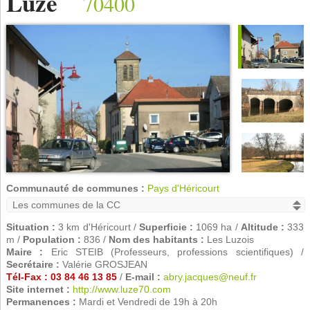
Luze
70400
Communauté de communes :
Pays d'Héricourt
Situation :
3 km d'Héricourt /
Superficie :
1069 ha /
Altitude :
333
m /
Population :
836 /
Nom des habitants :
Les Luzois
Maire :
Eric STEIB (Professeurs, professions scientifiques) /
Secrétaire :
Valérie GROSJEAN
Tél-Fax : 03 84 46 13 85
/
E-mail :
abry.jacques@neuf.fr
Site internet :
http://www.luze70.com
Permanences :
Mardi et Vendredi de 19h à 20h