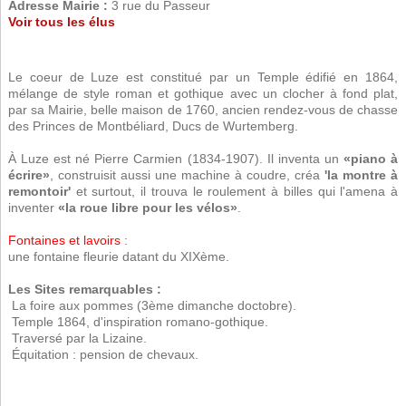
Adresse Mairie :
3 rue du Passeur
Voir tous les élus
Le coeur de Luze est constitué par un Temple édifié en 1864,
mélange de style roman et gothique avec un clocher à fond plat,
par sa Mairie, belle maison de 1760, ancien rendez-vous de chasse
des Princes de Montbéliard, Ducs de Wurtemberg.
À Luze est né Pierre Carmien (1834-1907). Il inventa un
«piano à
écrire»
, construisit aussi une machine à coudre, créa
'la montre à
remontoir'
et surtout, il trouva le roulement à billes qui l'amena à
inventer
«la roue libre pour les vélos»
.
Fontaines et lavoirs
:
une fontaine fleurie datant du XIXème.
Les Sites remarquables :
 La foire aux pommes (3ème dimanche doctobre).
 Temple 1864, d'inspiration romano-gothique.
 Traversé par la Lizaine.
 Équitation : pension de chevaux.