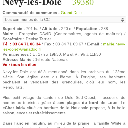
Nevy-lès-Dole
39380
Communauté de communes :
Grand Dole
Superficie :
701 ha /
Altitude :
220 m /
Population :
288
Maire :
Françoise DAVID (Contremaîtres, agents de maîtrise) /
Secrétaire :
Denise Terrier
Tél : 03 84 71 06 34
/
Fax :
03 84 71 09 67 /
E-mail :
mairie.nevy-
les-dole@wanadoo.fr
Permanences :
L : 17h à 19h30, Ma et V : 9h à 11h30
Adresse Mairie :
16 route Nationale
Voir tous les élus
Nevy-lès-Dole est déjà mentionné dans les archives du 12ème
siècle. Son église date du l8ème. À l'origine, ses habitants
pêchaient et vendaient des grenouilles, d'où leur nom, les
Renouillats.
Plus petit village du canton de Dole Sud-Ouest, il accueille de
nombreux touristes grâce à
ses plages du bord de Loue
. Le
«
Chat laid
» situé en bordure de la Nationale propose, à la belle
saison, encas et rafraîchissements.
Dans l'ancien moulin
, au milieu de la prairie, la famille White a