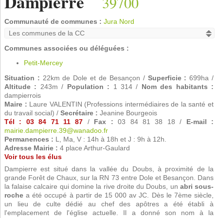
Dampierre
39700
Communauté de communes :
Jura Nord
Communes associées ou déléguées :
Petit-Mercey
Situation :
22km de Dole et de Besançon /
Superficie :
699ha /
Altitude :
243m /
Population :
1 314 /
Nom des habitants :
dampierrois
Maire :
Laure VALENTIN (Professions intermédiaires de la santé et
du travail social) /
Secrétaire :
Jeanine Bourgeois
Tél : 03 84 71 11 87
/
Fax :
03 84 81 38 18 /
E-mail :
mairie.dampierre.39@wanadoo.fr
Permanences :
L, Ma, V : 14h à 18h et J : 9h à 12h.
Adresse Mairie :
4 place Arthur-Gaulard
Voir tous les élus
Dampierre est situé dans la vallée du Doubs, à proximité de la
grande Forêt de Chaux, sur la RN 73 entre Dole et Besançon. Dans
la falaise calcaire qui domine la rive droite du Doubs, un
abri sous-
roche
a été occupé à partir de 15 000 av JC. Dès le 7ème siècle,
un lieu de culte dédié au chef des apôtres a été établi à
l'emplacement de l'église actuelle. Il a donné son nom à la