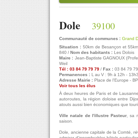
Dole
39100
Communauté de communes :
Grand D
Situation :
50km de Besançon et 55km 
840 /
Nom des habitants :
Les Dolois
Maire :
Jean-Baptiste GAGNOUX (Professe
Weil
Tél : 03 84 79 79 79
/
Fax :
03 84 79 79
Permanences :
L au V : 9h à 12h - 13h
Adresse Mairie :
Place de l'Europe - B
Voir tous les élus
À deux heures de Paris et de Lausanne
autoroutes, la région doloise entre Di
atouts aussi bien économiques que touris
Ville natale de l'illustre Pasteur
, sa 
saison.
Dole, ancienne capitale de la Comté, r
admirer d'innombrables hôtels particuli