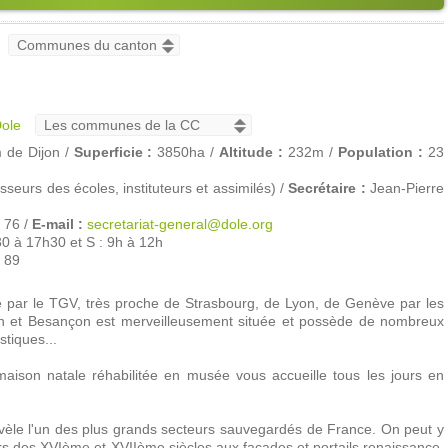
ole
de Dijon /
Superficie :
3850ha /
Altitude :
232m /
Population :
23
urs des écoles, instituteurs et assimilés) /
Secrétaire :
Jean-Pierre
 76 /
E-mail :
secretariat-general@dole.org
30 à 17h30 et S : 9h à 12h
P 89
 par le TGV, très proche de Strasbourg, de Lyon, de Genève par les
jon et Besançon est merveilleusement située et possède de nombreux
tiques...
maison natale réhabilitée en musée vous accueille tous les jours en
évèle l'un des plus grands secteurs sauvegardés de France. On peut y
ers des XVIème et XVIIème siècles aux façades et portails renaissance,