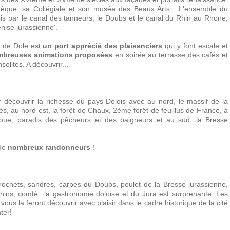
èque, sa Collégiale et son musée des Beaux Arts . L'ensemble du
is par le canal des tanneurs, le Doubs et le canal du Rhin au Rhone,
enise jurassienne'.
le de Dole est
un port apprécié des plaisanciers
qui y font escale et
breuses animations proposées
en soirée au terrasse des cafés et
solites. A découvrir...
our découvrir la richesse du pays Dolois avec au nord, le massif de la
s, au nord est, la forêt de Chaux, 2ème forêt de feuillus de France, à
 Loue, paradis des pêcheurs et des baigneurs et au sud, la Bresse
 de
nombreux randonneurs
!
 brochets, sandres, carpes du Doubs, poulet de la Bresse jurassienne,
agnins, comté...la gastronomie doloise et du Jura est surprenante. Les
s la feront découvrir avec plaisir dans le cadre historique de la cité
ter!