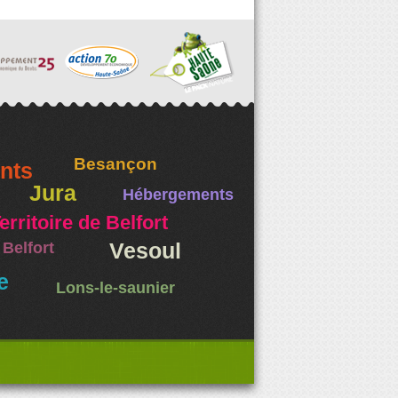
Besançon
nts
Jura
Hébergements
erritoire de Belfort
Belfort
Vesoul
e
Lons-le-saunier