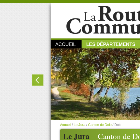
ACCUEIL
LES DÉPARTEMENTS
Accueil
/
Le Jura
/
Canton de Dole
/
Dole
Le Jura
Canton de D