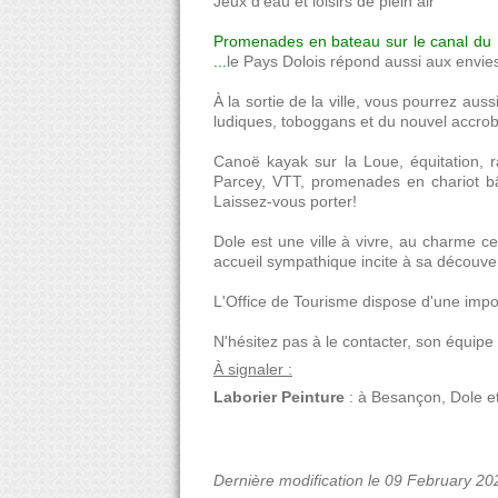
Jeux d'eau et loisirs de plein air
Promenades en bateau sur le canal du
...
le Pays Dolois répond aussi aux envie
À la sortie de la ville, vous pourrez aus
ludiques, toboggans et du nouvel accrob
Canoë kayak sur la Loue, équitation, 
Parcey, VTT, promenades en chariot bâch
Laissez-vous porter!
Dole est une ville à vivre, au charme cer
accueil sympathique incite à sa découve
L'Office de Tourisme dispose d'une impor
N'hésitez pas à le contacter, son équipe 
À signaler :
Laborier Peinture
: à Besançon, Dole et
Dernière modification le 09 February 20