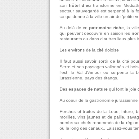
son
hôtel dieu
transformé en Médiath
secteur sauvegardé est serpenté à la fo
ce qui donne à la ville un air de 'petite v
Au delà de ce
patrimoine riche
, la vil
qui peuvent découvrir en saison les
nom
restaurants ou dans d'autres lieux plus in
Les environs de la cité doloise
Il faut aussi savoir sortir de la cité p
Serre et ses paysages vallonnés et boisé
l'est, le Val d'Amour où serpente la
jurassienne, pays des étangs.
Des
espaces de nature
qui font la joie
Au coeur de la gastronomie jurassienne
Perches et truites de la Loue, friture,
morilles, vins jaunes et de paille, sav
nombreux chefs renommés de la région vou
ou le long des canaux.. Laissez-vous ten