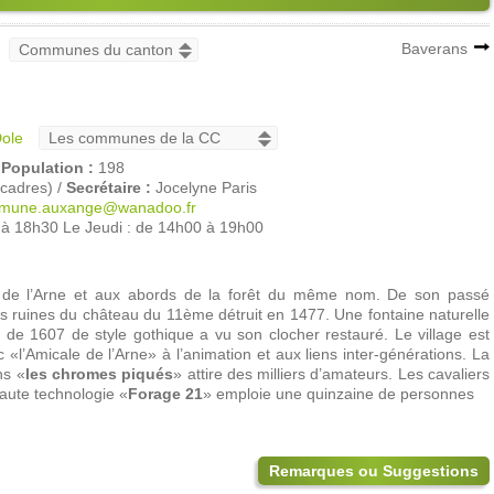
Baverans
ole
/
Population :
198
cadres) /
Secrétaire :
Jocelyne Paris
mune.auxange@wanadoo.fr
 à 18h30 Le Jeudi : de 14h00 à 19h00
ves de l’Arne et aux abords de la forêt du même nom. De son passé
s ruines du château du 11ème détruit en 1477. Une fontaine naturelle
e de 1607 de style gothique a vu son clocher restauré. Le village est
ec «l’Amicale de l’Arne» à l’animation et aux liens inter-générations. La
ns «
les chromes piqués
» attire des milliers d’amateurs. Les cavaliers
haute technologie «
Forage 21
» emploie une quinzaine de personnes
Remarques ou Suggestions