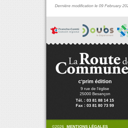
Dernière modification le 09 February 20
c'prim édition
9 rue de l'église
25000 Besançon
Tél. : 03 81 88 14 15
Fax : 03 81 80 73 99
©2026
MENTIONS LÉGALES