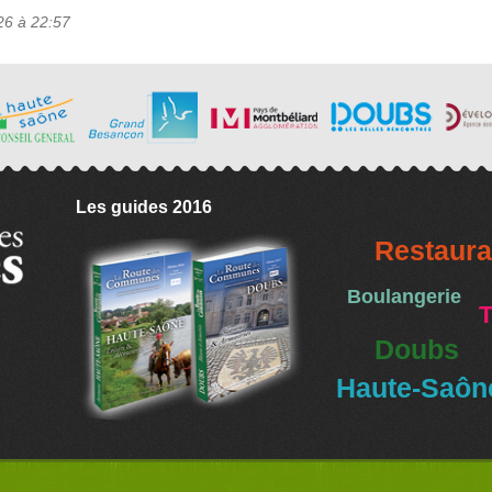
26 à 22:57
Les guides 2016
Restaura
Boulangerie
T
Doubs
Haute-Saôn