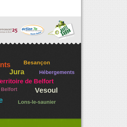
Besançon
nts
Jura
Hébergements
erritoire de Belfort
Belfort
Vesoul
e
Lons-le-saunier