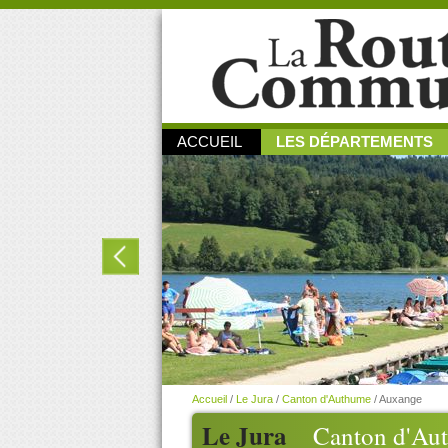
ACCUEIL
LES DÉPARTEMENTS
Accueil
/
Le Jura
/
Canton d'Authume
/
Auxange
Le Jura
Canton d'Au