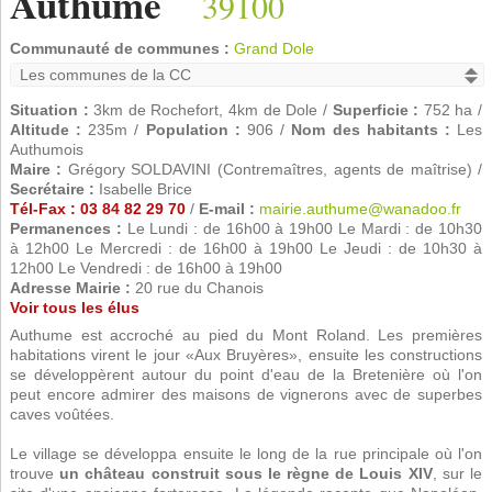
Authume
39100
Communauté de communes :
Grand Dole
Situation :
3km de Rochefort, 4km de Dole /
Superficie :
752 ha /
Altitude :
235m /
Population :
906 /
Nom des habitants :
Les
Authumois
Maire :
Grégory SOLDAVINI (Contremaîtres, agents de maîtrise) /
Secrétaire :
Isabelle Brice
Tél-Fax : 03 84 82 29 70
/
E-mail :
mairie.authume@wanadoo.fr
Permanences :
Le Lundi : de 16h00 à 19h00 Le Mardi : de 10h30
à 12h00 Le Mercredi : de 16h00 à 19h00 Le Jeudi : de 10h30 à
12h00 Le Vendredi : de 16h00 à 19h00
Adresse Mairie :
20 rue du Chanois
Voir tous les élus
Authume est accroché au pied du Mont Roland. Les premières
habitations virent le jour «Aux Bruyères», ensuite les constructions
se développèrent autour du point d'eau de la Bretenière où l'on
peut encore admirer des maisons de vignerons avec de superbes
caves voûtées.
Le village se développa ensuite le long de la rue principale où l'on
trouve
un château construit sous le règne de Louis XIV
, sur le