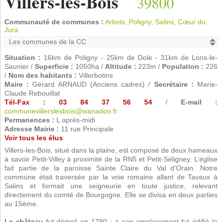
Villers-les-Bois
39800
Communauté de communes :
Arbois, Poligny, Salins, Cœur du
Jura
Situation :
16km de Poligny - 25km de Dole - 31km de Lons-le-
Saunier /
Superficie :
1050ha /
Altitude :
223m /
Population :
226
/
Nom des habitants :
Villerbotins
Maire :
Gérard ARNAUD (Anciens cadres) /
Secrétaire :
Marie-
Claude Rebouillat
Tél-Fax : 03 84 37 56 54
/
E-mail :
communevillerslesbois@wanadoo.fr
Permanences :
L après-midi
Adresse Mairie :
11 rue Principale
Voir tous les élus
Villers-les-Bois, situé dans la plaine, est composé de deux hameaux
à savoir Petit-Villey à proximité de la RN5 et Petit-Séligney. L’église
fait partie de la paroisse Sainte Claire du Val d’Orain. Notre
commune était traversée par la voie romaine allant de Tavaux à
Salins et formait une seigneurie en toute justice, relevant
directement du comté de Bourgogne. Elle se divisa en deux parties
au 15ème.
Le château
fut démoli en 1790 ; à son emplacement fut édifié la