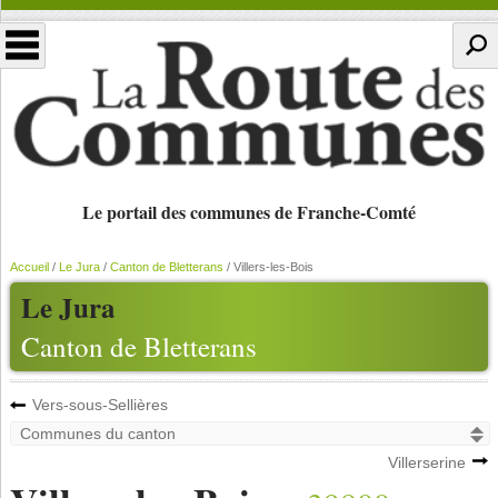
Le portail des communes de Franche-Comté
Accueil
/
Le Jura
/
Canton de Bletterans
/
Villers-les-Bois
Le Jura
Canton de Bletterans
Vers-sous-Sellières
Villerserine