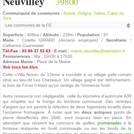
Neuvilley
39800
Communauté de communes :
Arbois, Poligny, Salins, Cœur du
Jura
Superficie :
406ha /
Altitude :
226m /
Population :
87
Maire :
Colette GIRARD (Anciens employés) /
Secrétaire :
Catherine Courvoisier
Tél-Fax : 03 84 37 53 63
/
E-mail :
mairie.neuvilley@wanadoo.fr
Permanences :
Ma : 15h30 à 17h30
Adresse Mairie :
Place de la Mairie
Voir tous les élus
Cette «Villa Nova» du 12ème a succédé à un village gallo-romain
situé au lieu-dit Les Chezeaux. Un village gagné par défrichement,
le bois de Foras n'étant qu'un vestige de l’immense forêt.
Autre ressource non négligeable, celle du kilomètre d'autoroute A39
qui empiète sur la frange du territoire communal. Des rentrées
d'argent qui ont permis la réfection de deux logements locatifs dans
l'ancienne fromagerie. À noter que les
deux antiques
ponts de
pierre désaffectés dès 1840, sont toujours bien en place. En
attendant que revivent les concours de quilles,
promenades
à la
fontaine restaurée en forêt communale ou sur les bords de la
Grozonne sont une bonne manière de découvrir Neuvilley et
une