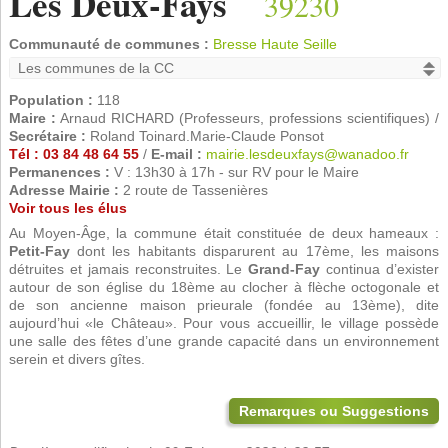
Les Deux-Fays
39230
Communauté de communes :
Bresse Haute Seille
Population :
118
Maire :
Arnaud RICHARD (Professeurs, professions scientifiques) /
Secrétaire :
Roland Toinard.Marie-Claude Ponsot
Tél : 03 84 48 64 55
/
E-mail :
mairie.lesdeuxfays@wanadoo.fr
Permanences :
V : 13h30 à 17h - sur RV pour le Maire
Adresse Mairie :
2 route de Tassenières
Voir tous les élus
Au Moyen-Âge, la commune était constituée de deux hameaux :
Petit-Fay
dont les habitants disparurent au 17ème, les maisons
détruites et jamais reconstruites. Le
Grand-Fay
continua d’exister
autour de son église du 18ème au clocher à flèche octogonale et
de son ancienne maison prieurale (fondée au 13ème), dite
aujourd’hui «le Château». Pour vous accueillir, le village possède
une salle des fêtes d’une grande capacité dans un environnement
serein et divers gîtes.
Remarques ou Suggestions