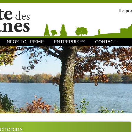
Le po
INFOS TOURISME
ENTREPRISES
CONTACT
etterans