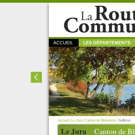
ACCUEIL
LES DÉPARTEMENTS
Accueil
/
Le Jura
/
Canton de Bletterans
/
Sellières
Le Jura
Canton de Bl