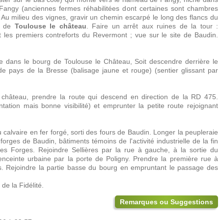
 Fangy (anciennes fermes réhabilitées dont certaines sont chambres
. Au milieu des vignes, gravir un chemin escarpé le long des flancs du
re de
Toulouse le château
. Faire un arrêt aux ruines de la tour :
 les premiers contreforts du Revermont ; vue sur le site de Baudin.
e dans le bourg de Toulouse le Château, Soit descendre derrière le
de pays de la Bresse (balisage jaune et rouge) (sentier glissant par
 château, prendre la route qui descend en direction de la RD 475.
ation mais bonne visibilité) et emprunter la petite route rejoignant
u calvaire en fer forgé, sorti des fours de Baudin. Longer la peupleraie
orges de Baudin, bâtiments témoins de l'activité industrielle de la fin
es Forges. Rejoindre Sellières par la rue à gauche, à la sortie du
nceinte urbaine par la porte de Poligny. Prendre la première rue à
es. Rejoindre la partie basse du bourg en empruntant le passage des
de la Fidélité.
Remarques ou Suggestions