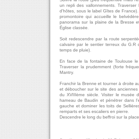
un repli des vallonnements. Traverser
d'hôtes, sous le label Gîtes de France)
promontoire qui accueille le belvédè
panorama sur la plaine de la Bresse et
Église classée.
Soit redescendre par la route serpenté
calvaire par le sentier terreux du G.R 
temps de pluie).
En face de la fontaine de Toulouse le
Traverser la prudemment (forte fréquent
Mantry.
Franchir la Brenne et tourner à droite a
et déboucher sur le site des anciennes f
du XVIIIème siècle. Visiter le musée d
hameau de Baudin et pénétrer dans l'e
gauche et dominer les toits de Sellièr
remparts et ses escaliers en pierre.
Descendre le long du beffroi sur la place 