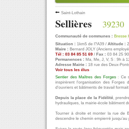
Saint-Lothain
Sellières
39230
Communauté de communes :
Bresse 
Situation :
1km5 de l?A39 /
Altitude :
2
Maire :
Bernard JOLY (Anciens employé
Tél : 03 84 85 51 69
/
Fax :
03 84 25 90
Permanences :
Ma, Me, J, V, S : 9h à 
Adresse Mairie :
18 rue des Deux-Pont
Voir tous les élus
Sentier des Maîtres des Forges
: Ce 
inspirèrent l'organisation des Forges 
d'ouvriers et bâtiments de travail forma
Depuis la place de la Fidélité
, prendr
hydrauliques, la mairie-école bâtiment du
Tourner à droite et monter la rue de Be
descendre le chemin empierré jusqu’au 
Suivre la route (peu fréquentée mais r