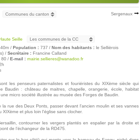
Sergenaux
Haute Seille
40m /
Population :
737 /
Nom des habitants :
le Sellièrois
s) /
Secrétaire :
Francine Calland
 80 /
E-mail :
mairie.sellieres@wanadoo.fr
12h
s
sont les penseurs paternalistes et fouriéristes du XIXème siècle qui
de Baudin : château de maitres, chapelle, orangerie, école, habitat
it une micro société illustrée au musée des Forges de Baudin.
e la rue des Deux Ponts, passer devant l'ancien moulin et ses vannes
 XIXème et plus loin l'église sans clocher.
rsaillin, contourner les vergers plantés en espalier par la droite et
pont de l’échangeur de la RD475.
ester sur le bas côté) qui monte vers le hameau de Fangy, niché dans