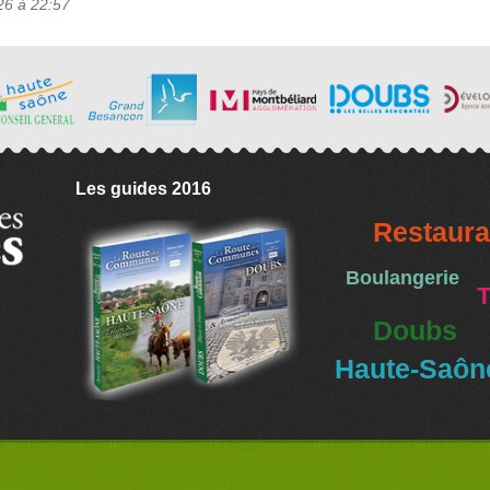
26 à 22:57
Les guides 2016
Restaura
Boulangerie
T
Doubs
Haute-Saôn