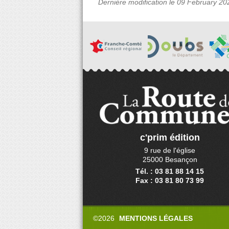
Dernière modification le 09 February 20
c'prim édition
9 rue de l'église
25000 Besançon
Tél. : 03 81 88 14 15
Fax : 03 81 80 73 99
©2026
MENTIONS LÉGALES