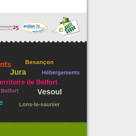
Besançon
nts
Jura
Hébergements
erritoire de Belfort
Belfort
Vesoul
e
Lons-le-saunier