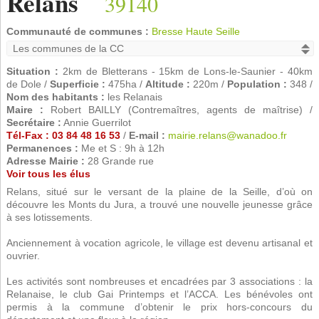
Relans
39140
Communauté de communes :
Bresse Haute Seille
Situation :
2km de Bletterans - 15km de Lons-le-Saunier - 40km
de Dole /
Superficie :
475ha /
Altitude :
220m /
Population :
348 /
Nom des habitants :
les Relanais
Maire :
Robert BAILLY (Contremaîtres, agents de maîtrise) /
Secrétaire :
Annie Guerrilot
Tél-Fax : 03 84 48 16 53
/
E-mail :
mairie.relans@wanadoo.fr
Permanences :
Me et S : 9h à 12h
Adresse Mairie :
28 Grande rue
Voir tous les élus
Relans, situé sur le versant de la plaine de la Seille, d’où on
découvre les Monts du Jura, a trouvé une nouvelle jeunesse grâce
à ses lotissements.
Anciennement à vocation agricole, le village est devenu artisanal et
ouvrier.
Les activités sont nombreuses et encadrées par 3 associations : la
Relanaise, le club Gai Printemps et l’ACCA. Les bénévoles ont
permis à la commune d’obtenir le prix hors-concours du