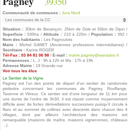
Pagney
39350
Communauté de communes :
Jura Nord
Situation :
30km de Besançon, 25km de Dole et 50km de Dijon /
Superficie :
599ha /
Altitude :
210 à 220m /
Population :
392 /
Nom des habitants :
Les Pagnoulots
Maire :
Michel GANET (Anciennes professions intermédiaires) /
Secrétaire :
Karine ROGER
Tél-Fax : 03 84 81 06 98
/
E-mail :
mairie.pagney@wanadoo.fr
Permanences :
L, J : 9h à 12h et Ma : 17h à 19h
Adresse Mairie :
19 Grande rue
Voir tous les élus
Le Sentier de la Vigne
Pagney est l’un des points de départ d’un sentier de randonnée
pédestre concernant les communes de Pagney, Rouffange,
Taxenne et Vitreux. Ce sentier est d’une longueur de 11 km pour
une durée de l’ordre de 3h30; il est classé comme moyennement
difficile avec de fortes dénivellations successives puisqu’il circule à
flanc et au sommet de collines avec descente dans chacun des 4
villages, dont par ailleurs l’architecture des maisons est
remarquable (maisons de maître, maisons vigneronnes, châteaux
...).