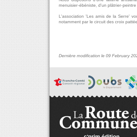
menuisier-ébéniste, d'un plâtrier-peintre 
L'association 'Les amis de la Serre' vo
notamment par le circuit des croix patté
Dernière modification le 09 February 20
c'prim édition