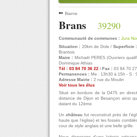
Biarne
Brans
39290
Communauté de communes :
Jura No
Situation :
20km de Dole /
Superficie 
Brantois
Maire :
Michaël PERES (Ouvriers qualif
Dominique Athias
Tél : 03 84 70 36 22
/
Fax :
03 84 70 27
Permanences :
Me : 13h30 à 15h - S : 
Adresse Mairie :
2 rue du Moulin
Voir tous les élus
Situé en bordure de la D475 en direct
distance de Dijon et Besançon ainsi q
datant du 12ème.
Un
château
fut reconstruit près de l’égl
haute que l’église) et les fossés combl
cour de style anglais et une belle grille.
Nous disposons d'une laiterie artisana