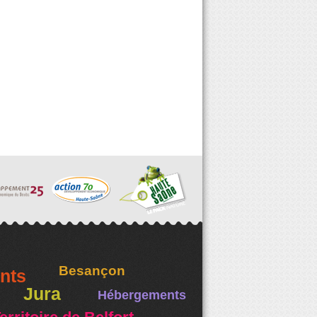
Besançon
nts
Jura
Hébergements