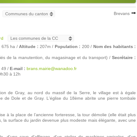
Brevans
rd
:
675 ha /
Altitude :
207m /
Population :
200 /
Nom des habitants :
iés de la manutention, du magasinage et du transport) /
Secrétaire :
 49 /
E-mail :
brans.mairie@wanadoo.fr
9h30 à 12h
ion de Gray, au nord du massif de la Serre, le village est à égale
ue de Dole et de Gray. L'église du 18ème abrite une pierre tombale
ise à la place de l’ancienne forteresse, la tour démolie (elle était plus
és, la surface du jardin devenue plus modeste mais élégante, avec une
le, d’une cave d'affinage, d'un atelier de machines agricoles, d'un