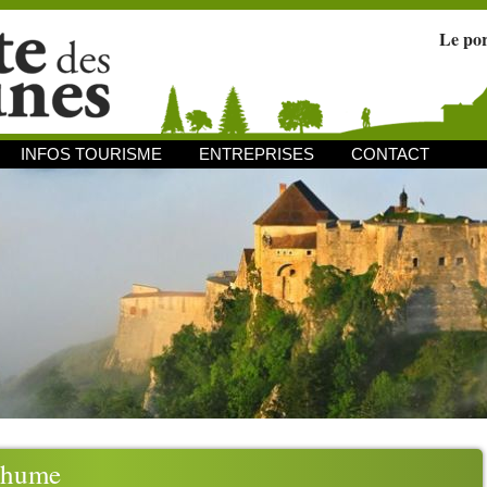
Le po
INFOS TOURISME
ENTREPRISES
CONTACT
thume