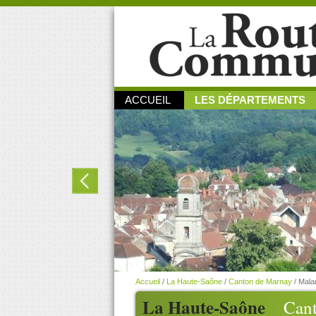
ACCUEIL
LES DÉPARTEMENTS
Accueil
/
La Haute-Saône
/
Canton de Marnay
/
Mala
La Haute-Saône
Can