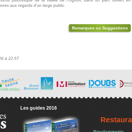
droit pittoresque de la vallée de l'Ognon, dans un parc ouvert en
vres aux regards d’un large public.
Remarques ou Suggestions
26 à 22:57
Les guides 2016
Restaura