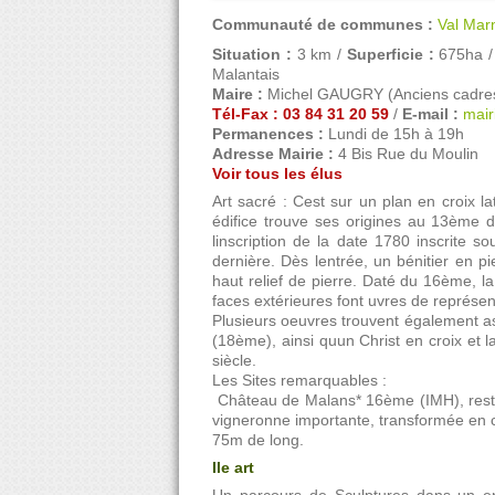
Communauté de communes :
Val Mar
Situation :
3 km /
Superficie :
675ha 
Malantais
Maire :
Michel GAUGRY (Anciens cadre
Tél-Fax : 03 84 31 20 59
/
E-mail :
mair
Permanences :
Lundi de 15h à 19h
Adresse Mairie :
4 Bis Rue du Moulin
Voir tous les élus
Art sacré : Cest sur un plan en croix l
édifice trouve ses origines au 13ème do
linscription de la date 1780 inscrite 
dernière. Dès lentrée, un bénitier en 
haut relief de pierre. Daté du 16ème, l
faces extérieures font uvres de représ
Plusieurs oeuvres trouvent également as
(18ème), ainsi quun Christ en croix et
siècle.
Les Sites remarquables :
 Château de Malans* 16ème (IMH), rest
vigneronne importante, transformée en ch
75m de long.
Ile art