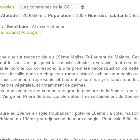
naysien
/
Altitude :
200/260 m /
Population :
135 /
Nom des habitants :
les
s) /
Secrétaire :
ALexia Rietmann
ie.malans@orange.fr
atine que fut reconstruite au 19ème léglise St-Laurent de Malans. Cet
nt le seul vestige quest la sacristie atteste la véracité, tout comme
sous le porche qui correspond à une première reconstruction de cette
pierre de taille dans un chapiteau roman historié exhibe un magnifique
a face antérieure représente St-Laurent et son martyre, tandis que les
entations végétales, et notamment de palmes.
ile dans cette église comme une grande peinture de la Sainte Famille
 la Vierge en Prière de bois sculpté datant très certainement du 16ème
auré au 19ème en style troubadour : poterne 16ème ; à côté, maison
âteau au 19ème par adjonction de tours d'angle.  Pont style Eiffel de