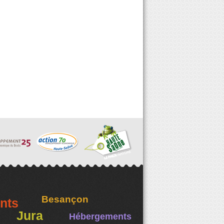
Besançon
nts
Jura
Hébergements