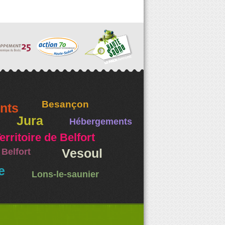
Besançon
nts
Jura
Hébergements
erritoire de Belfort
Belfort
Vesoul
e
Lons-le-saunier