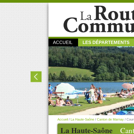
ACCUEIL
LES DÉPARTEMENTS
Accueil
/
La Haute-Saône
/
Canton de Marnay
/
Cour
La Haute-Saône
Can