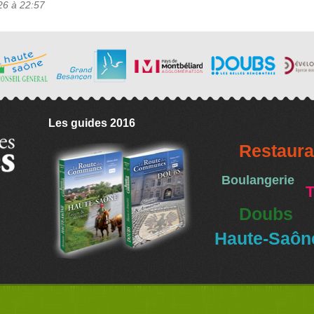
26 à 22:57
Les guides 2016
Restaura
Boulangerie
T
Doubs
Haute-Saôn