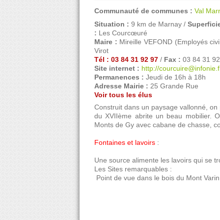
Communauté de communes :
Val Mar
Situation :
9 km de Marnay /
Superficie
:
Les Courcœuré
Maire :
Mireille VEFOND (Employés civils
Virot
Tél : 03 84 31 92 97
/
Fax :
03 84 31 92
Site internet :
http://courcuire@infonie.f
Permanences :
Jeudi de 16h à 18h
Adresse Mairie :
25 Grande Rue
Voir tous les élus
Construit dans un paysage vallonné, on p
du XVIIème abrite un beau mobilier. O
Monts de Gy avec cabane de chasse, coi
Fontaines et lavoirs
:
Une source alimente les lavoirs qui se tr
Les Sites remarquables :
 Point de vue dans le bois du Mont Varin