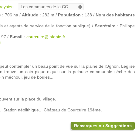
naysien
 :
706 ha /
Altitude :
282 m /
Population :
138 /
Nom des habitants
 et agents de service de la fonction publique) /
Secrétaire :
Philippe
 97 /
E-mail :
courcuire@infonie.fr
r
eut contempler un beau point de vue sur la plaine de lOgnon. Léglise
n trouve un coin pique-nique sur la pelouse communale sèche des
n méchoui, jeu de boules...
ouvent sur la place du village.
.  Station néolithique..  Château de Courcuire 19ème.
Remarques ou Suggestions