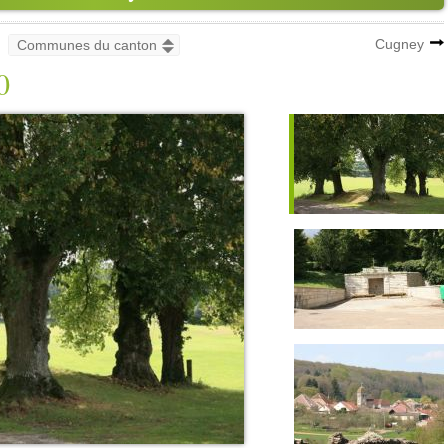
Cugney
0