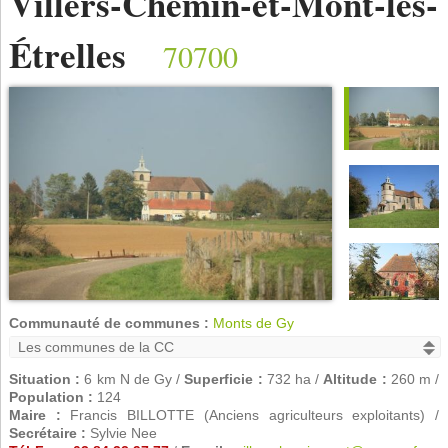
Villers-Chemin-et-Mont-lès-
Étrelles
70700
Communauté de communes :
Monts de Gy
Situation :
6 km N de Gy /
Superficie :
732 ha /
Altitude :
260 m /
Population :
124
Maire :
Francis BILLOTTE (Anciens agriculteurs exploitants) /
Secrétaire :
Sylvie Nee