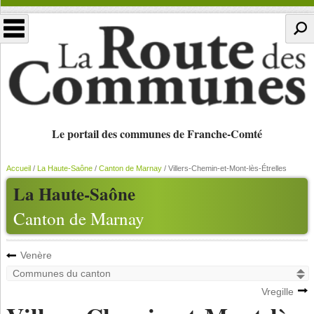
Le portail des communes de Franche-Comté
Accueil
/
La Haute-Saône
/
Canton de Marnay
/
Villers-Chemin-et-Mont-lès-Étrelles
La Haute-Saône
Canton de Marnay
Venère
Vregille