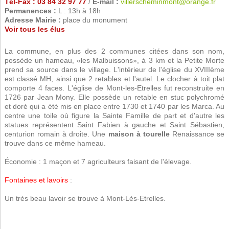
Tél-Fax : 03 84 32 97 77
/
E-mail :
villerscheminmont@orange.fr
Permanences :
L : 13h à 18h
Adresse Mairie :
place du monument
Voir tous les élus
La commune, en plus des 2 communes citées dans son nom,
possède un hameau, «les Malbuissons», à 3 km et la Petite Morte
prend sa source dans le village. L'intérieur de l'église du XVIIIème
est classé MH, ainsi que 2 retables et l'autel. Le clocher à toit plat
comporte 4 faces. L'église de Mont-les-Etrelles fut reconstruite en
1726 par Jean Mony. Elle possède un retable en stuc polychromé
et doré qui a été mis en place entre 1730 et 1740 par les Marca. Au
centre une toile où figure la Sainte Famille de part et d'autre les
statues représentent Saint Fabien à gauche et Saint Sébastien,
centurion romain à droite. Une
maison à tourelle
Renaissance se
trouve dans ce même hameau.
Économie : 1 maçon et 7 agriculteurs faisant de l'élevage.
Fontaines et lavoirs
:
Un très beau lavoir se trouve à Mont-Lès-Etrelles.