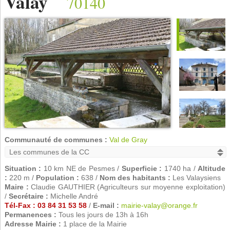
Valay
70140
Communauté de communes :
Val de Gray
Situation :
10 km NE de Pesmes /
Superficie :
1740 ha /
Altitude
:
220 m /
Population :
638 /
Nom des habitants :
Les Valaysiens
Maire :
Claudie GAUTHIER (Agriculteurs sur moyenne exploitation)
/
Secrétaire :
Michelle André
Tél-Fax : 03 84 31 53 58
/
E-mail :
mairie-valay@orange.fr
Permanences :
Tous les jours de 13h à 16h
Adresse Mairie :
1 place de la Mairie