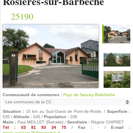
Rosières-sur-Barbèche
25190
Communauté de communes :
Pays de Sancey-Belleherbe
Situation :
15 km au Sud-Ouest de Pont-de-Roide. /
Superficie :
535 /
Altitude :
545 /
Population :
108
Maire :
Paul MEILLET (Retraité) /
Secrétaire :
Régine CHIPRET
Tél : 03 81 93 34 75
/
Fax :
- /
E-mail :
mairie.rosieres25@wanadoo.fr