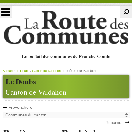
Le portail des communes de Franche-Comté
Accueil
/
Le Doubs
/
Canton de Valdahon
/
Rosières-sur-Barbèche
Le Doubs
Canton de Valdahon
Provenchère
Rosureux