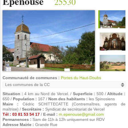
Épenouse
25530
Communauté de communes :
Portes du Haut-Doubs
Situation :
4 km au Nord de Vercel. /
Superficie :
500 /
Altitude :
650 /
Population :
167 /
Nom des habitants :
les Spinosiens
Maire :
Cédric SCHITTECATTE (Contremaîtres, agents de
maîtrise) /
Secrétaire :
Syndicat de secrétariat de Vercel
Tél : 03 81 53 54 17
/
E-mail :
m.epenouse@gmail.com
Permanences :
Sam de 11h à 12h uniquement sur RDV
Adresse Mairie :
Grande Rue